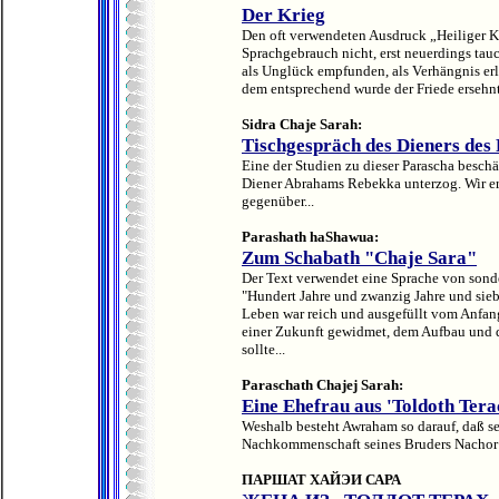
Der Krieg
Den oft verwendeten Ausdruck „Heiliger Kr
Sprachgebrauch nicht, erst neuerdings tauc
als Unglück empfunden, als Verhängnis erle
dem entsprechend wurde der Friede ersehnt
Sidra Chaje Sarah:
Tischgespräch des Dieners des
Eine der Studien zu dieser Parascha beschä
Diener Abrahams Rebekka unterzog. Wir er
gegenüber...
Parashath haShawua:
Zum Schabath "Chaje Sara"
Der Text verwendet eine Sprache von sonder
"Hundert Jahre und zwanzig Jahre und siebe
Leben war reich und ausgefüllt vom Anfang
einer Zukunft gewidmet, dem Aufbau und d
sollte...
Paraschath Chajej Sarah:
Eine Ehefrau aus 'Toldoth Tera
Weshalb besteht Awraham so darauf, daß sei
Nachkommenschaft seines Bruders Nachor h
ПАРШАТ ХАЙЭИ САРА