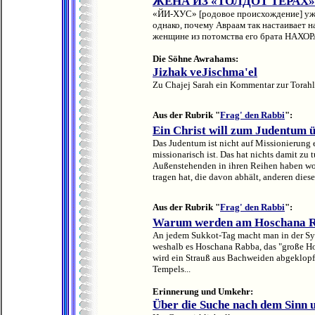
ЖЕНА ИЗ «ТОЛДОТ ТЕРАХ»
«ЙИ-ХУС» [родовое происхождение] уж
однако, почему Авраам так настаивает н
женщине из потомства его брата НАХОРА
Die Söhne Awrahams:
Jizhak veJischma'el
Zu Chajej Sarah ein Kommentar zur Torah
Aus der Rubrik "
Frag' den Rabbi
":
Ein Christ will zum Judentum 
Das Judentum ist nicht auf Missionierung e
missionarisch ist. Das hat nichts damit zu
Außenstehenden in ihren Reihen haben woll
tragen hat, die davon abhält, anderen dies
Aus der Rubrik "
Frag' den Rabbi
":
Warum werden am Hoschana R
An jedem Sukkot-Tag macht man in der S
weshalb es Hoschana Rabba, das "große H
wird ein Strauß aus Bachweiden abgeklopft
Tempels...
Erinnerung und Umkehr:
Über die Suche nach dem Sinn 