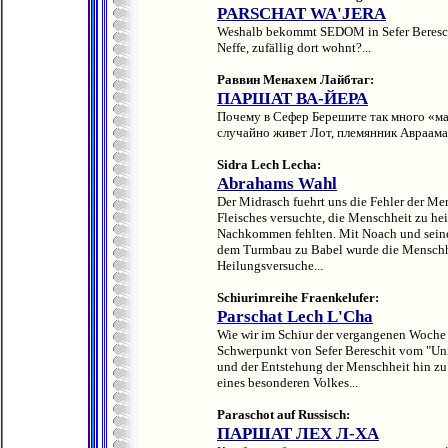
PARSCHAT WA'JERA
Weshalb bekommt SEDOM in Sefer Bereschit
Neffe, zufällig dort wohnt?...
Раввин Менахем Лайбтаг:
ПАРШАТ ВА-ЙЕРА
Почему в Сефер Берешите так много «м
случайно живет Лот, племянник Авраама?
Sidra Lech Lecha:
Abrahams Wahl
Der Midrasch fuehrt uns die Fehler der Men
Fleisches versuchte, die Menschheit zu hei
Nachkommen fehlten. Mit Noach und sein
dem Turmbau zu Babel wurde die Menschhei
Heilungsversuche...
Schiurimreihe Fraenkelufer:
Parschat Lech L'Cha
Wie wir im Schiur der vergangenen Woche e
Schwerpunkt von Sefer Bereschit vom "Un
und der Entstehung der Menschheit hin z
eines besonderen Volkes...
Paraschot auf Russisch:
ПАРШАТ ЛЕХ Л-ХА