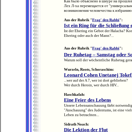
Как было объяснено в шиуре на прошлой
Лех Л-ха перемещается от "универсальног
возникновения человечества к избранию
Aus der Rubrik "
Frag' den Rabbi
":
Ist ein Ring für die Schließung
Ist der Ehering ein Gebot der Halacha? Ko
Ehering oder auch der Mann?...
Aus der Rubrik "
Frag' den Rabbi
":
Der Ruhetag – Samstag oder S
Warum soll der wöchentliche Ruhetag gera
Wurzeln, Roots, Schoraschim:
Leonard Cohen Unetanej Tokef.
...wer auf der A 7, wer ist dort geblieben?
Wer durch Heroin, wer durch HIV...
Haschkafah:
Eine Feier des Lebens
Unsere Lebensanschauung färbt notwendig
"Anschauung" des Judentums, ist eine viel
Leben zu betrachten...
Sidrath Noach:
Die Lektion der Flut