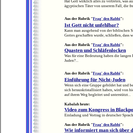
Hat Gott wirklich alles zu vertreten, was 
ägyptischen Täter von unserem Fall, die f
Aus der Rubrik "
Frag' den Rabbi
":
Ist Gott nicht unfehlbar?
Kann man ausgehend von der biblischen S
Gottes geschaffen wurde, schließen, dass w
Aus der Rubrik "
Frag' den Rabbi
"
:
Quasten und Schläfenlocken
Was für eine Bedeutung haben die langen 
Juden?...
Aus der Rubrik "
Frag' den Rabbi
":
Einführung für Nicht-Juden
Wenn sich eine Gruppe gebildet hat und 
sich herauskristallisiert haben, wird von 
auf ihrem Weg begleitet und unterstützt...
Kabalah heute:
Video zum Kongress in Blackp
Einladung und Vortrag in deutscher Sprach
Aus der Rubrik "
Frag' den Rabbi
":
Wie informiert man sich über 