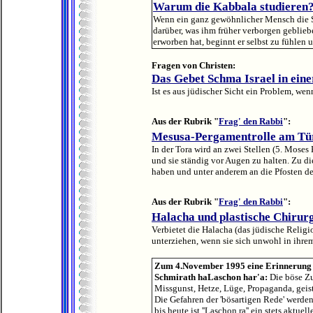
Warum die Kabbala studieren
Wenn ein ganz gewöhnlicher Mensch die Sch
darüber, was ihm früher verborgen geblieb
erworben hat, beginnt er selbst zu fühlen u
Fragen von Christen:
Das Gebet Schma Israel in eine
Ist es aus jüdischer Sicht ein Problem, wen
Aus der Rubrik "
Frag' den Rabbi
":
Mesusa-Pergamentrolle am Tü
In der Tora wird an zwei Stellen (5. Moses
und sie ständig vor Augen zu halten. Zu 
haben und unter anderem an die Pfosten de
Aus der Rubrik "
Frag' den Rabbi
":
Halacha und plastische Chirur
Verbietet die Halacha (das jüdische Religi
unterziehen, wenn sie sich unwohl in ihrem
Zum 4.November 1995 eine Erinnerung 
Schmirath haLaschon har'a:
Die böse Z
Missgunst, Hetze, Lüge, Propaganda, geist
Die Gefahren der 'bösartigen Rede' werden
bis heute ist ''Laschon ra'' ein stets akt