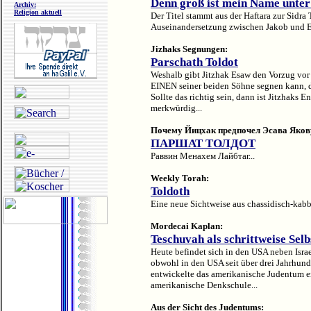
Denn groß ist mein Name unter
Archiv:
Religion aktuell
Der Titel stammt aus der Haftara zur Sidra
Auseinandersetzung zwischen Jakob und Es
Jizhaks Segnungen:
Parschath Toldot
Weshalb gibt Jitzhak Esaw den Vorzug vo
EINEN seiner beiden Söhne segnen kann,
Sollte das richtig sein, dann ist Jitzhaks 
merkwürdig...
Почему Йицхак предпочел Эсава Яков
ПАРШАТ ТОЛДОТ
Раввин Менахем Лайбтаг...
Weekly Torah:
Toldoth
Eine neue Sichtweise aus chassidisch-kabb
Mordecai Kaplan:
Teschuvah als schrittweise Sel
Heute befindet sich in den USA neben Isra
obwohl in den USA seit über drei Jahrhun
entwickelte das amerikanische Judentum er
amerikanische Denkschule...
Aus der Sicht des Judentums: