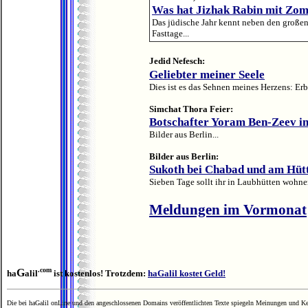
Was hat Jizhak Rabin mit Zom
Das jüdische Jahr kennt neben den großen
Fasttage...
Jedid Nefesch:
Geliebter meiner Seele
Dies ist es das Sehnen meines Herzens: Erb
Simchat Thora Feier:
Botschafter Yoram Ben-Zeev in
Bilder aus Berlin...
Bilder aus Berlin:
Sukoth bei Chabad und am Hüt
Sieben Tage sollt ihr in Laubhütten wohnen
Meldungen im Vormonat
.com
G
ha
alil
ist kostenlos! Trotzdem:
haGalil kostet Geld!
Die bei haGalil onLine und den angeschlossenen Domains veröffentlichten Texte spiegeln Meinungen und Ken