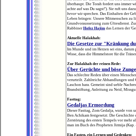
überhaupt. Die Torah fordert uns immer w
achte auf was Du sagst!'). Sie ruft uns d
bevor
wir sprechen. Das Einhalten der Geb
Leben bringen: Unsere Mitmenschen zu lie
Grundvoraussetzung zum G'ttesdienst.
Zu
Rabbiner
Hofez Hajim
das Lernen der 'Ge
Aktuelle Halakhah:
Die Gesetze zur "Kränkung d
Im Munde und im Herzen sei eins, darum p
Wisse, dass die Himmelstore für die Träne
Zur Halakhah der reinen Rede:
Über Gerüchte und böse Zung
Das schlechte Reden über einen Menschen,
verurteilt. Zahlreiche Abhandlungen und G
Laschon hara. Gemeint sind ueble Nachre
Brandstiftung, Anleitung zu Neid, Missgun
Fasttag:
Gedaljas Ermordung
Dieser Fasttag, Zom Gedalja, wurde von 
Ben Achikam festgesetzt. Die Geschichte d
Zerstörung des ersten Tempels vor mehr 
man im Buch des Propheten Jirmija (Kap. 4
Ein Fasten, ein Lernen und Gedenken: