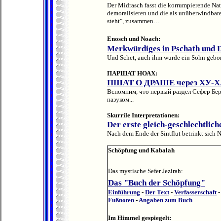
Der Midrasch fasst die korrumpierende Nat
demoralisieren und die als unüberwindba
steht", zusammen…
Enosch und Noach:
Merkwürdiges in Pschath und 
Und Schet, auch ihm wurde ein Sohn gebor
ПАРШАТ НОАХ:
ПШAT О ДРАШЕ через ХУ-
Вспомним, что первый раздел Сефер Бе
пазуком...
Skurrile Interpretationen:
Der erste gleich-geschlechtlich
Nach dem Ende der Sintflut betrinkt sich N
Schöpfung und Kabalah
Das mystische Sefer Jezirah:
Das "Buch der Schöpfung"
Einführung
-
Der Text
-
Verfasserschaft
Fußnoten
-
Angaben zum Buch
Im Himmel gespiegelt: