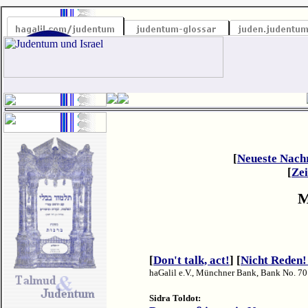
[
Neueste Nach
[
Zei
M
[
Don't talk, act!
] [
Nicht Reden!
haGalil e.V., Münchner Bank, Bank No. 70
Sidra Toldot: