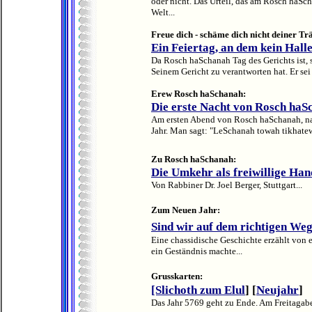
oder nicht. Das Urteil, das am Rosch haScha
Welt...
Freue dich - schäme dich nicht deiner Tr
Ein Feiertag, an dem kein Halle
Da Rosch haSchanah Tag des Gerichts ist, so
Seinem Gericht zu verantworten hat. Er sei 
Erew Rosch haSchanah:
Die erste Nacht von Rosch haS
Am ersten Abend von Rosch haSchanah, na
Jahr. Man sagt: "LeSchanah towah tikhatew
Zu Rosch haSchanah:
Die Umkehr als freiwillige Ha
Von Rabbiner Dr. Joel Berger, Stuttgart...
Zum Neuen Jahr:
Sind wir auf dem richtigen We
Eine chassidische Geschichte erzählt vo
ein Geständnis machte...
Grusskarten:
[Slichoth zum Elul
] [
Neujahr
]
Das Jahr 5769 geht zu Ende. Am Freitagab