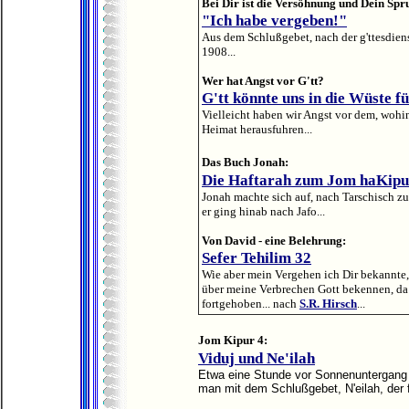
Bei Dir ist die Versöhnung und Dein Spr
"Ich habe vergeben!"
Aus dem Schlußgebet, nach der g'ttesdien
1908...
Wer hat Angst vor G'tt?
G'tt könnte uns in die Wüste f
Vielleicht haben wir Angst vor dem, wohin
Heimat herausfuhren...
Das Buch Jonah:
Die Haftarah zum Jom haKip
Jonah machte sich auf, nach Tarschisch z
er ging hinab nach Jafo...
Von David - eine Belehrung:
Sefer Tehilim 32
Wie aber mein Vergehen ich Dir bekannte, 
über meine Verbrechen Gott bekennen, da
fortgehoben... nach
S.R. Hirsch
...
Jom Kipur 4:
Viduj und Ne'ilah
Etwa eine Stunde vor Sonnenuntergang
man mit dem Schlußgebet, N'eilah, der 