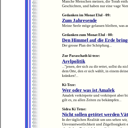
Manche Menschen meinen, die Torah enthal
Geschichten, und haben nur eine vage Vorst
Gedanken im Monat Elul - 09:
Zum Jahresende
Meine Seele möge gelassen bleiben, was au
Gedanken zum Monat Elul - 08:
Den Himmel auf die Erde brin
Der grosse Plan der Schöpfung...
Zur Paraschath ki-teze:
Asylpolitik
..."jenen, der sich zu dir rettet, sollst du n
dem Orte, den er sich wählt, in einem deine
kränken!...
Ki-Teze:
Wer oder was ist Amalek
Amalek verkörperte und verkörpert aber bis
gilt es, zu allen Zeiten zu bekämpfen...
Sidra Ki Tetze:
Nicht sollen getötet werden Vä
In der täglichen Realität um uns sehen wir,
Unverantwortlichkeit und Zügellosigkeit e