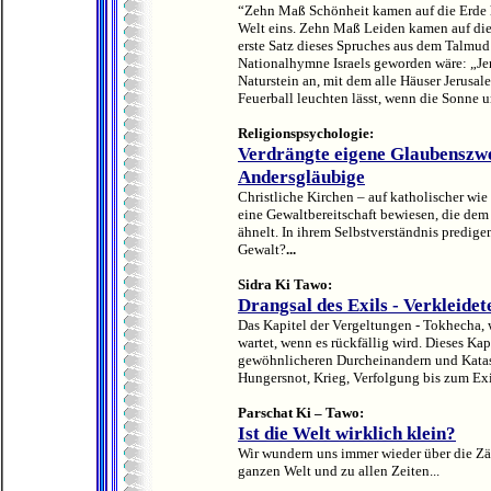
“Zehn Maß Schönheit kamen auf die Erde 
Welt eins. Zehn Maß Leiden kamen auf di
erste Satz dieses Spruches aus dem Talmud
Nationalhymne Israels geworden wäre: „Je
Naturstein an, mit dem alle Häuser Jerusal
Feuerball leuchten lässt, wenn die Sonne
Religionspsychologie:
Verdrängte eigene Glaubenszwe
Andersgläubige
Christliche Kirchen – auf katholischer wi
eine Gewaltbereitschaft bewiesen, die dem
ähnelt. In ihrem Selbstverständnis predig
Gewalt?
...
Sidra Ki Tawo:
Drangsal des Exils - Verkleidet
Das Kapitel der Vergeltungen - Tokhecha, w
wartet, wenn es rückfällig wird. Dieses Kap
gewöhnlicheren Durcheinandern und Katast
Hungersnot, Krieg, Verfolgung bis zum Exi
Parschat Ki – Tawo:
Ist die Welt wirklich klein?
Wir wundern uns immer wieder über die Zä
ganzen Welt und zu allen Zeiten...