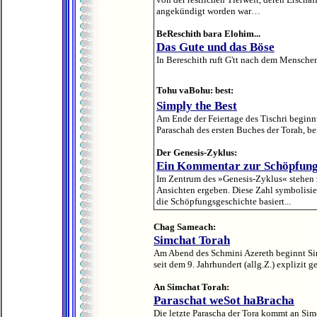
angekündigt worden war…
BeReschith bara Elohim...
Das Gute und das Böse
In Bereschith ruft G'tt nach dem Mensch
Tohu vaBohu:
best:
Simply the Best
Am Ende der Feiertage des Tischri beginn
Paraschah des ersten Buches der Torah, ber
Der
Genesis-Zyklus:
Ein K
ommentar zur Schöpfung
Im Zentrum des »Genesis-Zyklus« stehen 
Ansichten ergeben. Diese Zahl symbolisier
die Schöpfungsgeschichte basiert.
..
Chag Sameach:
Simchat Torah
Am Abend des Schmini Azereth beginnt Simc
seit dem 9. Jahrhundert (allg.Z.) explizit gef
An Simchat Torah:
Paraschat weSot haBracha
Die letzte Parascha der Tora kommt an Sim