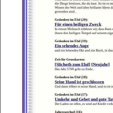
die Dinge besitzen, die du hast. So ist es m
Wissen der Welt und über brillante Ideen da
geworden sind...
Gedanken im Elul (20):
Für einen heiligen Zweck
In einem Midrasch erfahren wir, dass Kain 
ihnen den heiligen Tempel auf seinem eige
Gedanken im Elul (19):
Ein sehendes Auge
und ein hörendes Ohr und ein Buch, in das 
Zeit für Grusskarten
:
[Slichoth zum Elul
] [
Neujahr
]
Das Jahr 5769 geht zu Ende...
Gedanken im Elul (18):
Seine Hand ist geschlossen
Und dann öffnet er seine Hand, und es ist ni
Gedanken im Elul (17):
Umkehr und Gebet und gute Ta
Der Laden ist offen, es wird auf Kredit verk
Jahreswechsel (16):