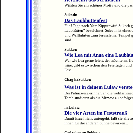
Wählen Sie ein schönes Motiv und die pass
Sukoth:
Das Laubhüttenfest
Fünf Tage nach Yom Kippur wird Sukoth gefe
Laubhütten” bezeichnet. Sukoth ist eines de
und Wallfahrten zum Jerusalemer Tempel ge
sind…
Sukkot:
Wie Lea mit Anna eine Laubhüt
Wer wie Lea gerne feiert, der möchte am li
wäre, gibt es zwischen den Feiertagen und
Fest...
Chag haSukkot:
Was ist in deinem Lulaw verste
Der Palmzweig erinnert an die wohlschmeck
Torah studieren als die Mizwot zu befolge
haLulaw:
Die vier Arten im Feststrauß
Damit Israel nicht untergeht, laßt sie all
ihnen für die anderen Sühne bewirken...
Gedanken zu Sukkot: