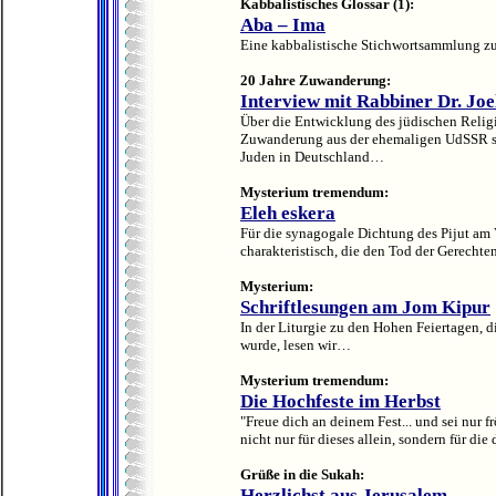
Kabbalistisches Glossar (1):
Aba – Ima
Eine kabbalistische Stichwortsammlung 
20 Jahre Zuwanderung:
Interview mit Rabbiner Dr. Joe
Über die Entwicklung des jüdischen Relig
Zuwanderung aus der ehemaligen UdSSR sp
Juden in Deutschland…
Mysterium tremendum:
Eleh eskera
Für die synagogale Dichtung des Pijut am
charakteristisch, die den Tod der Gerecht
Mysterium:
Schriftlesungen am Jom Kipur
In der Liturgie zu den Hohen Feiertagen, d
wurde, lesen wir…
Mysterium tremendum:
Die Hochfeste im Herbst
"Freue dich an deinem Fest... und sei nur f
nicht nur für dieses allein, sondern für die 
Grüße in die Sukah:
Herzlichst aus Jerusalem