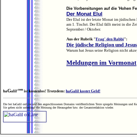
Die Vorbereitungen auf die 'Hohen Fei
Der Monat Elul
Der Elul ist der letzte Monat im jüdischen 
am 1. Tischri. Der Elul fällt meist in die Z
September / Oktober.
Aus der Rubrik "
Frag' den Rabbi
":
Die jüdische Religion und Jesus
Warum hat Jesus seine Religion nicht akze
Meldungen im Vormonat
.com
G
ha
alil
ist kostenlos! Trotzdem:
haGalil kostet Geld!
Die bei haGalil onLine und den angeschlossenen Domains veröffentlichten Texte spiegeln Meinungen und Ken
Sie geben nicht unbedingt die Meinung der Herausgeber bzw. der Gesamtredaktion wieder.