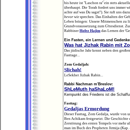
bis heute ist ''Laschon ra'' ein stets akt
überhaupt. Die Torah fordert uns immer w
achte auf was Du sagst!'). Sie ruft uns d
bevor
wir sprechen. Das Einhalten der Geb
Leben bringen: Unsere Mitmenschen zu lie
Grundvoraussetzung zum G'ttesdienst.
Zu
Rabbiner
Hofez Hajim
das Lernen der 'Ge
Ein Fasten, ein Lernen und Gedenke
Was hat Jizhak Rabin mit Z
Das jüdische Jahr kennt neben den großen
Fasttage...
Zom Gedaljah:
Slichah!
LeSekher Jizhak Rabin...
Rabbi Nachman m'Breslov:
ShLeMuth haShaLoM!
Kernpunkt des Friedens ist die Schaff
Fasttag:
Gedaljas Ermordung
Dieser Fasttag, Zom Gedalja, wurde von 
Ben Achikam festgesetzt. Die Geschichte d
Zerstörung des ersten Tempels vor mehr 
man im Buch des Propheten Jirmija (Kap. 4