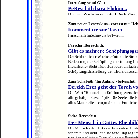
Im Anfang schuf G'tt:
BeReschith bara Elohim...
Der erste Wochenabschnitt, 1.Buch Mose, !
Zum neuen Lesezyklus - vorerst nur Heb
Kommentare zur Torah
Paraschath haSchawu'a be'Iwrith...
Parschat Bereschith:
Gibt es mehrere Schöpfungsge
Der Schiur dieser Woche erörtert die Struk
Bedeutung der Schöpfungsdarstellung in 
literarischer Sicht lässt sich recht einfa
Schöpfungsdarstellung der Thora untersch
Zum Schabath "Im Anfang - beReschith"
Derekh Erez geht der Torah v
Das Wort "Himmel" im Eröffnungsvers der 
alle geistigen Geschöpfe: Die Seele, die 
alles Materielle, Temporäre und Endliche..
Sidra Bereschit:
Der Mensch in Gottes Ebenbil
Der Mensch erfordert eine besondere Ein
separate und deutliche Behandlung lag im
von der restlichen Tierwelt, deren Erscha