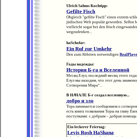
Ulrich Sahms Kochtipp:
Gefilte Fisch
Obgleich "gefilte Fisch" einen extrem schl
jüdischen Welt populär geworden. Selbst 
vielleicht sogar bei den frisch eingewander
wegzudenken...
haSchofar:
Ein Ruf zur Umkehr
Den zum Abhören notwendigen
RealPlay
Годы надежды:
История Б-га и Вселенной
Месяц Елул, последний месяц этого года,
Елул мы находим, что этот день знамен
Сотворения Мира“...
В НАЧАЛЕ Б-г создал вселенную...
добро и зло
Тора начинается сообщением о сотворен
есть книга толкования Торы на главу Екев
поступками: с добрым – добрая помощь и
Ein leckerer Feiertag:
Levis Rosh HaShana