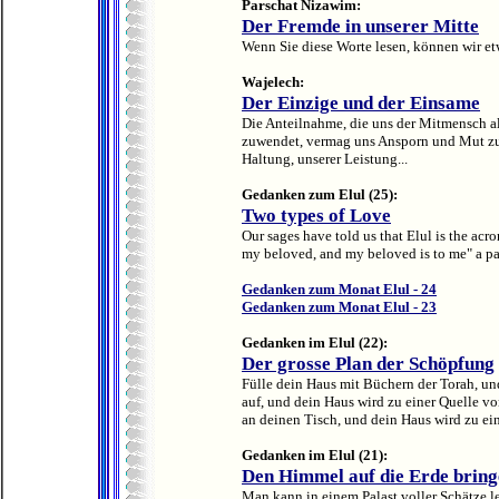
Parschat Nizawim:
Der Fremde in unserer Mitte
Wenn Sie diese Worte lesen, können wir etw
Wajelech:
Der Einzige und der Einsame
Die Anteilnahme, die uns der Mitmensch al
zuwendet, vermag uns Ansporn und Mut zu g
Haltung, unserer Leistung...
Gedanken zum Elul (25):
Two types of Love
Our sages have told us that Elul is the acr
my beloved, and my beloved is to me" a p
Gedanken zum Monat Elul - 24
Gedanken zum Monat Elul - 23
Gedanken im Elul (22):
Der grosse Plan der Schöpfung
Fülle dein Haus mit Büchern der Torah, u
auf, und dein Haus wird zu einer Quelle v
an deinen Tisch, und dein Haus wird zu ein
Gedanken im Elul (21):
Den Himmel auf die Erde brin
Man kann in einem Palast voller Schätze l