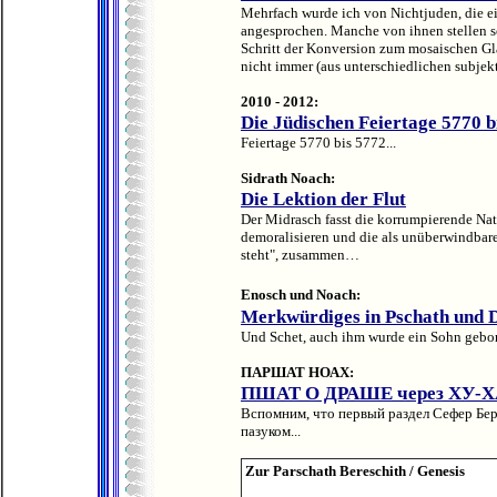
Mehrfach wurde ich von Nichtjuden, die e
angesprochen. Manche von ihnen stellen s
Schritt der Konversion zum mosaischen Gla
nicht immer (aus unterschiedlichen subjek
2010 - 2012:
Die Jüdischen Feiertage 5770 b
Feiertage 5770 bis 5772...
Sidrath Noach:
Die Lektion der Flut
Der Midrasch fasst die korrumpierende Nat
demoralisieren und die als unüberwindba
steht", zusammen…
Enosch und Noach:
Merkwürdiges in Pschath und 
Und Schet, auch ihm wurde ein Sohn gebor
ПАРШАТ НОАХ:
ПШAT О ДРАШЕ через ХУ-
Вспомним, что первый раздел Сефер Бе
пазуком...
Zur Parschath Bereschith / Genesis