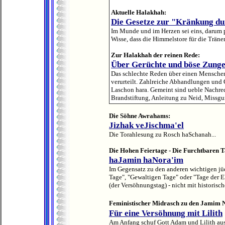
Aktuelle Halakhah:
Die Gesetze zur "Kränkung d
Im Munde und im Herzen sei eins, darum p
Wisse, dass die Himmelstore für die Träne
Zur Halakhah der reinen Rede:
Über Gerüchte und böse Zung
Das schlechte Reden über einen Menschen,
verurteilt. Zahlreiche Abhandlungen und G
Laschon hara. Gemeint sind ueble Nachre
Brandstiftung, Anleitung zu Neid, Missgun
Die Söhne Awrahams:
Jizhak veJischma'el
Die Torahlesung zu Rosch haSchanah...
Die Hohen Feiertage - Die Furchtbaren T
haJamin haNora'im
Im Gegensatz zu den anderen wichtigen jüd
Tage", "Gewaltigen Tage" oder "Tage der E
(der Versöhnungstag) - nicht mit historisch
Feministischer Midrasch zu den Jamim 
Für eine Versöhnung mit Lilith
Am Anfang schuf Gott Adam und Lilith aus