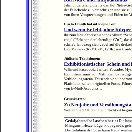
Jahrhundertelang diente das Kol Nidre-Geb
der Falscheide zu verdächtigen und sie zu
von ihren Versprechungen und Eiden im Vo
Ein ló Dmuth haGuf v’ejnó Guf:
Und wenn Er lebt, ohne Körpe
Ihr zum Neujahr erschienenes Album “Sent
chaj” (”Erhaben der lebendige G’tt”), da
schrieb. Er bezog sich dabei auf die dre
Ben Maimon (RaMBaM, 12.Jh.) aus Cordo
Jüdische Traditionen:
Exhibitionistischer Schein und f
Während Facebook, Twitter, Youtube, Mys
Exhibitionismus von Millionen befriedigen
Verblödungsarena. Tausende von unpersö
Platitüden, selten originellen Fotos, Film
von E-Mail-Accounts…
Grusskarten:
Zu Neujahr und Versöhnungsta
Wollen Sie 5770 mit Freundlichkeit beginn
Gedaljah und haLaschon har'a:
Die bös
Missgunst, Hetze, Lüge, Propaganda, geist
Die Gefahren der 'bösartigen Rede' werden