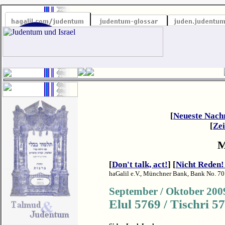
[
Neueste Nach
[
Zei
M
[
Don't talk, act!
] [
Nicht Reden!
haGalil e.V., Münchner Bank, Bank No. 70
September / Oktober 200
Elul
5769 / Tischri 5