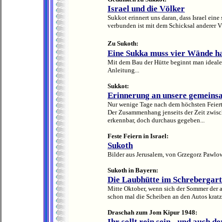
Israel und die Völker
Sukkot erinnert uns daran, dass Israel eine
verbunden ist mit dem Schicksal anderer Vö
Zu Sukoth:
Eine Sukka muss vier Wände h
Mit dem Bau der Hütte beginnt man idealer
Anleitung...
Sukkot:
Erinnerung an unsere gemeins
Nur wenige Tage nach dem höchsten Feiert
Der Zusammenhang jenseits der Zeit zwisch
erkennbar, doch durchaus gegeben...
Feste Feiern in Israel:
Sukoth
Bilder aus Jerusalem, von Grzegorz Pawlow
Sukoth in Bayern:
Die Laubhütte im Schrebergar
Mitte Oktober, wenn sich der Sommer der 
schon mal die Scheiben an den Autos kratze
Draschah zum Jom Kipur 1948:
Ihr sollt rein sein - und auch de