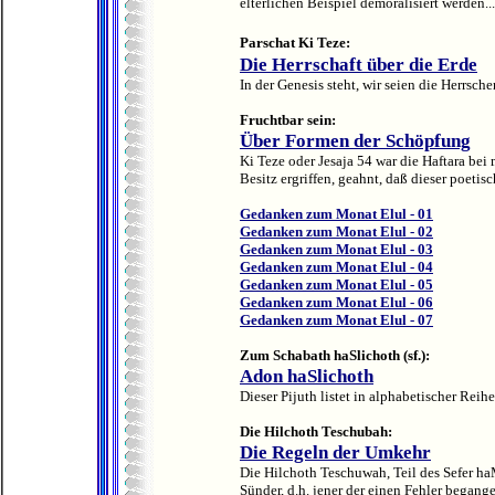
elterlichen Beispiel demoralisiert werden...
Parschat Ki Teze:
Die Herrschaft über die Erde
In der Genesis steht, wir seien die Herrsche
Fruchtbar sein:
Über Formen der Schöpfung
Ki Teze oder Jesaja 54 war die Haftara be
Besitz ergriffen, geahnt, daß dieser poetis
Gedanken zum Monat Elul - 01
Gedanken zum Monat Elul - 02
Gedanken zum Monat Elul - 03
Gedanken zum Monat Elul - 04
Gedanken zum Monat Elul - 05
Gedanken zum Monat Elul - 06
Gedanken zum Monat Elul - 07
Zum Schabath haSlichoth (sf.):
Adon haSlichoth
Dieser Pijuth listet in alphabetischer Reih
Die Hilchoth Teschubah:
Die Regeln der Umkehr
Die Hilchoth Teschuwah, Teil des Sefer ha
Sünder, d.h. jener der einen Fehler begang