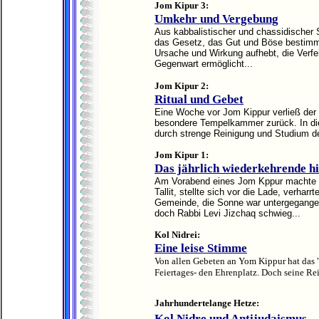
Jom Kipur 3:
Umkehr und Vergebung
Aus kabbalistischer und chassidischer S
das Gesetz, das Gut und Böse bestimmt
Ursache und Wirkung aufhebt, die Verfe
Gegenwart ermöglicht...
Jom Kipur 2:
Ritual und Gebet
Eine Woche vor Jom Kippur verließ der 
besondere Tempelkammer zurück. In dies
durch strenge Reinigung und Studium der 
Jom Kipur 1:
Das jährlich wiederkehrende h
Am Vorabend eines Jom Kppur machte er 
Tallit, stellte sich vor die Lade, verhar
Gemeinde, die Sonne war untergegangen,
doch Rabbi Levi Jizchaq schwieg...
Kol Nidrei:
Eine leise Stimme
Von allen Gebeten an Yom Kippur hat das 
Feiertages- den Ehrenplatz. Doch seine Reis
Jahrhundertelange Hetze:
Kol Nidre und Antijudaismus