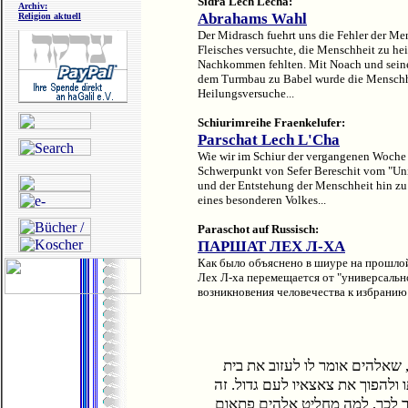
Sidra Lech Lecha:
Archiv:
Abrahams Wahl
Religion aktuell
Der Midrasch fuehrt uns die Fehler der Men
Fleisches versuchte, die Menschheit zu hei
Nachkommen fehlten. Mit Noach und sein
dem Turmbau zu Babel wurde die Menschhei
Heilungsversuche...
Schiurimreihe Fraenkelufer:
Parschat Lech L'Cha
Wie wir im Schiur der vergangenen Woche e
Schwerpunkt von Sefer Bereschit vom "Un
und der Entstehung der Menschheit hin z
eines besonderen Volkes...
Paraschot auf Russisch:
ПАРШАТ ЛЕХ Л-ХА
Как было объяснено в шиуре на прошлой
Лех Л-ха перемещается от "универсальног
возникновения человечества к избранию
שאלהים אומר לו לעזוב את בית
ו ולהפוך את צאצאיו לעם גדול. זה
ר לכך, למה מחליט אלהים פתאום