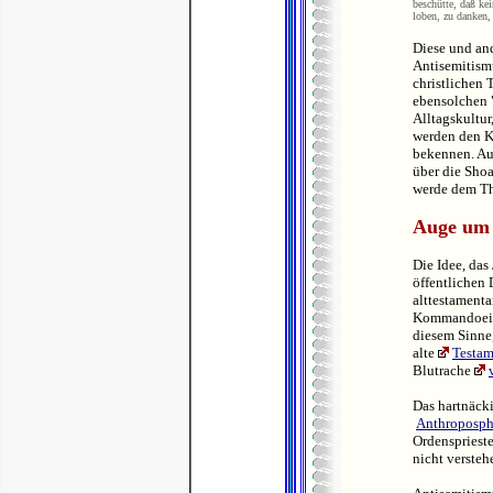
beschütte, daß ke
loben, zu danken, 
Diese und and
Antisemitism
christlichen 
ebensolchen 
Alltagskultur
werden den Ki
bekennen. Au
über die Sho
werde dem T
Auge um
Die Idee, das
öffentlichen 
alttestament
Kommandoein
diesem Sinne
alte
Testam
Blutrache
Das hartnäcki
Anthroposp
Ordenspriest
nicht versteh