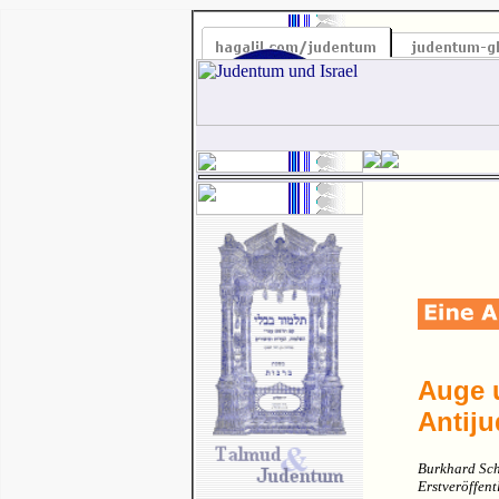
Auge u
Antij
Burkhard S
Erstveröffen