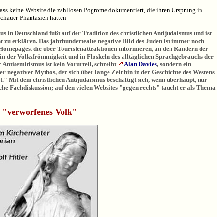
ass keine Website die zahllosen Pogrome dokumentiert, die ihren Ursprung in
Schauer-Phantasien hatten
s in Deutschland fußt auf der Tradition des christlichen Antijudaismus und ist
ht zu erklären. Das jahrhundertealte negative Bild des Juden ist immer noch
 Homepages, die über Touristenattraktionen informieren, an den Rändern der
in der Volksfrömmigkeit und in Floskeln des alltäglichen Sprachgebrauchs der
r Antisemitismus ist kein Vorurteil, schreibt
Alan Davies
, sondern ein
er negativer Mythos, der sich über lange Zeit hin in der Geschichte des Westens
at." Mit dem christlichen Antijudaismus beschäftigt sich, wenn überhaupt, nur
sche Fachdiskussion; auf den vielen Websites "gegen rechts" taucht er als Thema
s "verworfenes Volk"