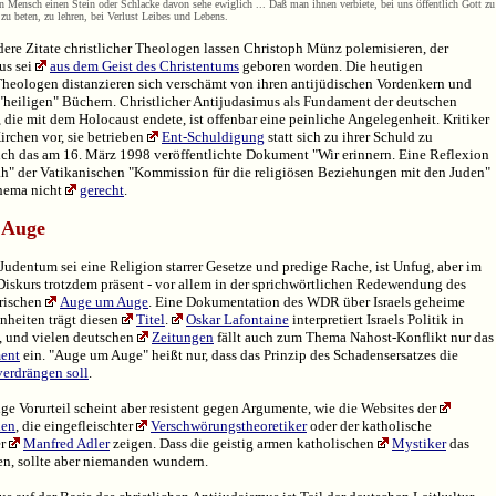
in Mensch einen Stein oder Schlacke davon sehe ewiglich ... Daß man ihnen verbiete, bei uns öffentlich Gott zu
zu beten, zu lehren, bei Verlust Leibes und Lebens.
ere Zitate christlicher Theologen lassen Christoph Münz polemisieren, der
us sei
aus dem Geist des Christentums
geboren worden. Die heutigen
Theologen distanzieren sich verschämt von ihren antijüdischen Vordenkern und
"heiligen" Büchern. Christlicher Antijudasimus als Fundament der deutschen
, die mit dem Holocaust endete, ist offenbar eine peinliche Angelegenheit. Kritiker
rchen vor, sie betrieben
Ent-Schuldigung
statt sich zu ihrer Schuld zu
ch das am 16. März 1998 veröffentlichte Dokument "Wir erinnern. Eine Reflexion
ah" der Vatikanischen "Kommission für die religiösen Beziehungen mit den Juden"
hema nicht
gerecht
.
 Auge
 Judentum sei eine Religion starrer Gesetze und predige Rache, ist Unfug, aber im
Diskurs trotzdem präsent - vor allem in der sprichwörtlichen Redewendung des
arischen
Auge um Auge
. Eine Dokumentation des WDR über Israels geheime
heiten trägt diesen
Titel
.
Oskar Lafontaine
interpretiert Israels Politik in
, und vielen deutschen
Zeitungen
fällt auch zum Thema Nahost-Konflikt nur das
ent
ein. "Auge um Auge" heißt nur, dass das Prinzip des Schadensersatzes die
verdrängen soll
.
ge Vorurteil scheint aber resistent gegen Argumente, wie die Websites der
hen
, die eingefleischter
Verschwörungstheoretiker
oder der katholische
er
Manfred Adler
zeigen. Dass die geistig armen katholischen
Mystiker
das
en, sollte aber niemanden wundern.