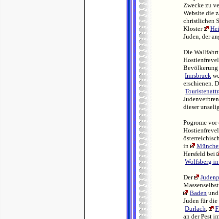
Zwecke zu ve
Website die 
christlichen 
Kloster
Hei
Juden, der an
Die Wallfahr
Hostienfreve
Bevölkerung 
Innsbruck
wu
erschienen. 
Touristenattr
Judenverbren
dieser unseli
Pogrome vor 
Hostienfrevel
österreichisc
in
Münche
Hersfeld bei
Wolfsberg in
Der
Judenp
Massenselbst
Baden
und
Juden für die
Durlach
,
F
an der Pest i