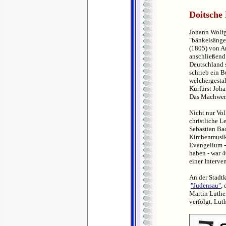
Doitsche
Johann Wolfg
"bänkelsänger
(1805) von A
anschließend 
Deutschland s
schrieb ein 
welchergestal
Kurfürst Joha
Das Machwerk
Nicht nur Vol
christliche L
Sebastian Bac
Kirchenmusik
Evangelium - 
haben - war 
einer Interv
An der Stadtk
"Judensau"
,
Martin Luther
verfolgt. Lut