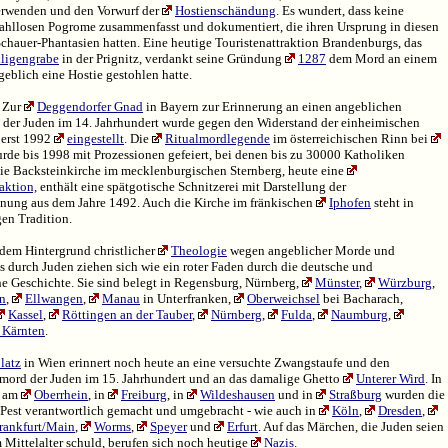
rwenden und den Vorwurf der
Hostienschändung
. Es wundert, dass keine
zahllosen Pogrome zusammenfasst und dokumentiert, die ihren Ursprung in diesen
Schauer-Phantasien hatten. Eine heutige Touristenattraktion Brandenburgs, das
ligengrabe
in der Prignitz, verdankt seine Gründung
1287
dem Mord an einem
geblich eine Hostie gestohlen hatte.
t Zur
Deggendorfer Gnad
in Bayern zur Erinnerung an einen angeblichen
l der Juden im 14. Jahrhundert wurde gegen den Widerstand der einheimischen
erst 1992
eingestellt
. Die
Ritualmordlegende
im österreichischen Rinn bei
rde bis 1998 mit Prozessionen gefeiert, bei denen bis zu 30000 Katholiken
Die Backsteinkirche im mecklenburgischen Sternberg, heute eine
aktion,
enthält eine spätgotische Schnitzerei mit Darstellung der
nung aus dem Jahre 1492. Auch die Kirche im fränkischen
Iphofen
steht in
gen Tradition.
dem Hintergrund christlicher
Theologie
wegen angeblicher Morde und
s durch Juden ziehen sich wie ein roter Faden durch die deutsche und
he Geschichte. Sie sind belegt in Regensburg, Nürnberg,
Münster
,
Würzburg
,
n
,
Ellwangen
,
Manau
in Unterfranken,
Oberweichsel
bei Bacharach,
Kassel
,
Röttingen an der Tauber
,
Nürnberg
,
Fulda
,
Naumburg
,
 Kärnten
.
latz
in Wien erinnert noch heute an eine versuchte Zwangstaufe und den
mord der Juden im 15. Jahrhundert und an das damalige Ghetto
Unterer Wird
. In
 am
Oberrhein
, in
Freiburg
, in
Wildeshausen
und in
Straßburg
wurden die
 Pest verantwortlich gemacht und umgebracht - wie auch in
Köln
,
Dresden
,
rankfurt/Main
,
Worms
,
Speyer
und
Erfurt
. Auf das Märchen, die Juden seien
m Mittelalter schuld, berufen sich noch heutige
Nazis
.