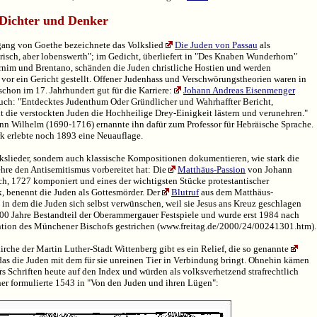
 Dichter und Denker
ang von Goethe bezeichnete das Volkslied
Die Juden von Passau
als
isch, aber lobenswerth"; im Gedicht, überliefert in "Des Knaben Wunderhorn"
rnim und Brentano, schänden die Juden christliche Hostien und werden
vor ein Gericht gestellt. Offener Judenhass und Verschwörungstheorien waren in
chon im 17. Jahrhundert gut für die Karriere:
Johann Andreas Eisenmenger
Buch: "Entdecktes Judenthum Oder Gründlicher und Wahrhaffter Bericht,
t die verstockten Juden die Hochheilige Drey-Einigkeit lästern und verunehren."
nn Wilhelm (1690-1716) ernannte ihn dafür zum Professor für Hebräische Sprache.
 erlebte noch 1893 eine Neuauflage.
kslieder, sondern auch klassische Kompositionen dokumentieren, wie stark die
ehre den Antisemitismus vorbereitet hat: Die
Matthäus-Passion
von Johann
h, 1727 komponiert und eines der wichtigsten Stücke protestantischer
, benennt die Juden als Gottesmörder. Der
Blutruf
aus dem Matthäus-
in dem die Juden sich selbst verwünschen, weil sie Jesus ans Kreuz geschlagen
400 Jahre Bestandteil der Oberammergauer Festspiele und wurde erst 1984 nach
ention des Münchener Bischofs gestrichen (www.freitag.de/2000/24/00241301.htm).
irche der Martin Luther-Stadt Wittenberg gibt es ein Relief, die so genannte
 das die Juden mit dem für sie unreinen Tier in Verbindung bringt. Ohnehin kämen
s Schriften heute auf den Index und würden als volksverhetzend strafrechtlich
her formulierte 1543 in "Von den Juden und ihren Lügen":