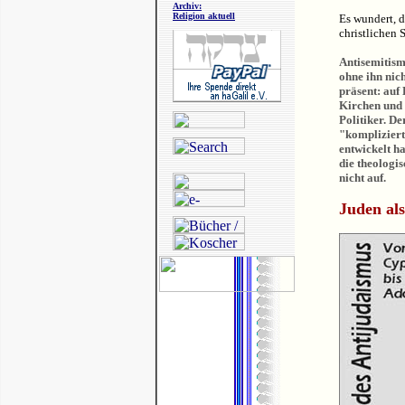
Archiv:
Religion aktuell
Es wundert, d
christlichen 
Antisemitismu
ohne ihn nic
präsent: auf
Kirchen und 
Politiker. De
"kompliziert
entwickelt h
die theologi
nicht auf.
Juden al