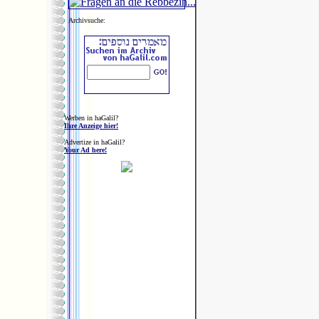
Archivsuche:
Werben in haGalil?
Ihre Anzeige hier!
Advertize in haGalil?
Your Ad here!