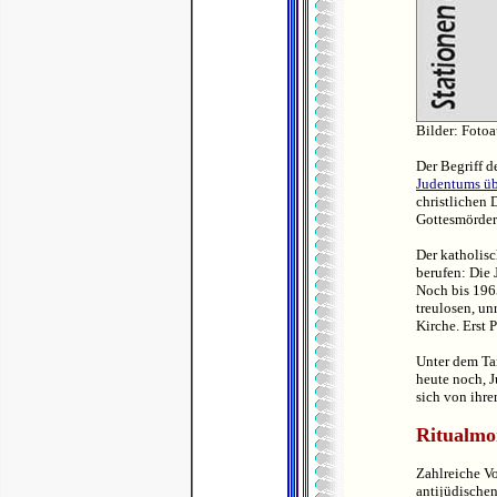
Bilder: Foto
Der Begriff 
Judentums ü
christlichen 
Gottesmörder
Der katholis
berufen: Die 
Noch bis 196
treulosen, un
Kirche. Erst 
Unter dem T
heute noch, 
sich von ihr
Ritualmo
Zahlreiche V
antijüdischen