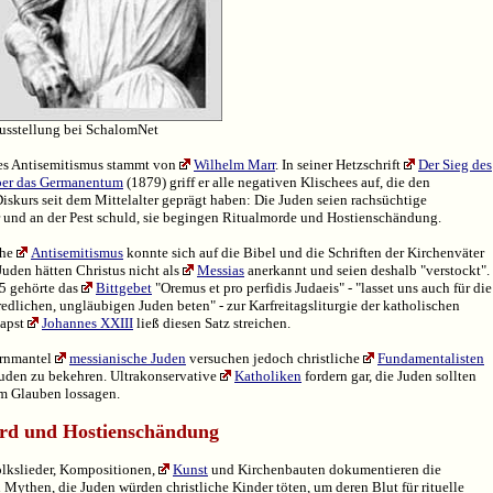
ausstellung bei SchalomNet
des Antisemitismus stammt von
Wilhelm Marr
. In seiner Hetzschrift
Der Sieg des
ber das Germanentum
(1879) griff er alle negativen Klischees auf, die den
Diskurs seit dem Mittelalter geprägt haben: Die Juden seien rachsüchtige
 und an der Pest schuld, sie begingen Ritualmorde und Hostienschändung.
che
Antisemitismus
konnte sich auf die Bibel und die Schriften der Kirchenväter
Juden hätten Christus nicht als
Messias
anerkannt und seien deshalb "verstockt".
5 gehörte das
Bittgebet
"Oremus et pro perfidis Judaeis" - "lasset uns auch für die
redlichen, ungläubigen Juden beten" - zur Karfreitagsliturgie der katholischen
Papst
Johannes XXIII
ließ diesen Satz streichen.
arnmantel
messianische Juden
versuchen jedoch christliche
Fundamentalisten
Juden zu bekehren. Ultrakonservative
Katholiken
fordern gar, die Juden sollten
em Glauben lossagen.
rd und Hostienschändung
olkslieder, Kompositionen,
Kunst
und Kirchenbauten dokumentieren die
 Mythen, die Juden würden christliche Kinder töten, um deren Blut für rituelle