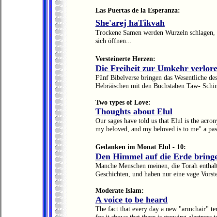
Las Puertas de la Esperanza:
She'arej haTikvah
Trockene Samen werden Wurzeln schlagen, 
sich öffnen...
Versteinerte Herzen:
Die Freiheit zur Umkehr verlor
Fünf Bibelverse bringen das Wesentliche d
Hebräischen mit den Buchstaben Taw- Schin
Two types of Love:
Thoughts about Elul
Our sages have told us that Elul is the acro
my beloved, and my beloved is to me" a pa
Gedanken im Monat Elul - 10
:
Den Himmel auf die Erde bring
Manche Menschen meinen, die Torah enthalte
Geschichten, und haben nur eine vage Vorste
Moderate Islam:
A voice to be heard
The fact that every day a new "armchair" te