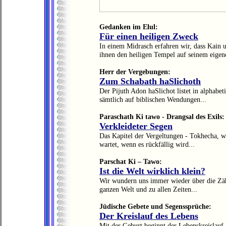
Gedanken im Elul:
Für einen heiligen Zweck
In einem Midrasch erfahren wir, dass Kain u
ihnen den heiligen Tempel auf seinem eigene
Herr der Vergebungen:
Zum Schabath haSlichoth
Der Pijuth Adon haSlichot listet in alphabet
sämtlich auf biblischen Wendungen...
Paraschath Ki tawo - Drangsal des Exils:
Verkleideter Segen
Das Kapitel der Vergeltungen - Tokhecha, wi
wartet, wenn es rückfällig wird...
Parschat Ki – Tawo:
Ist die Welt wirklich klein?
Wir wundern uns immer wieder über die Zäh
ganzen Welt und zu allen Zeiten...
Jüdische Gebete und Segenssprüche:
Der Kreislauf des Lebens
Mit der Geburt beginnt der Lebenskreislauf