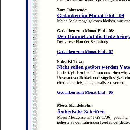
for it shows that there is growing alertness 
Zum Jahresende:
Gedanken im Monat Elul - 09
Meine Seele möge gelassen bleiben, was auch
Gedanken zum Monat Elul - 08:
Den Himmel auf die Erde bring
Der grosse Plan der Schöpfung...
Gedanken zum Monat Elul - 07
Sidra Ki Tetze:
Nicht sollen getötet werden Vät
In der täglichen Realität um uns sehen wir, 
Unverantwortlichkeit und Zügellosigkeit ein
elterlichen Beispiel demoralisiert werden...
Gedanken zum Monat Elul - 06
Moses Mendelssohn:
Ästhetische Schriften
Moses Mendelssohn (1729-1786), prominente
gehörte zu den führenden Köpfen der deutsc