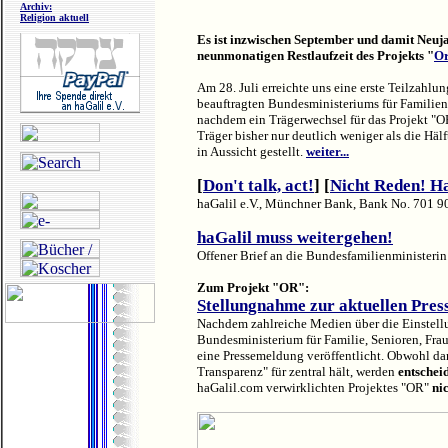
Archiv:
Religion aktuell
Es ist inzwischen September und damit Neuj
neunmonatigen Restlaufzeit des Projekts "
Or
Am 28. Juli erreichte uns eine erste Teilzahlu
beauftragten Bundesministeriums für Familien
nachdem ein Trägerwechsel für das Projekt "
Träger bisher nur deutlich weniger als die Häl
in Aussicht gestellt.
weiter...
[
Don't talk, act!
] [
Nicht Reden! H
haGalil e.V., Münchner Bank, Bank No. 701 9
haGalil
muss weitergehen!
Offener Brief an die Bundesfamilienministerin
Zum Projekt "OR":
Stellungnahme zur aktuellen Pr
Nachdem zahlreiche Medien über die Einstellu
Bundesministerium für Familie, Senioren, Frau
eine Pressemeldung veröffentlicht. Obwohl dar
Transparenz" für zentral hält, werden
entschei
haGalil.com verwirklichten Projektes "OR"
ni