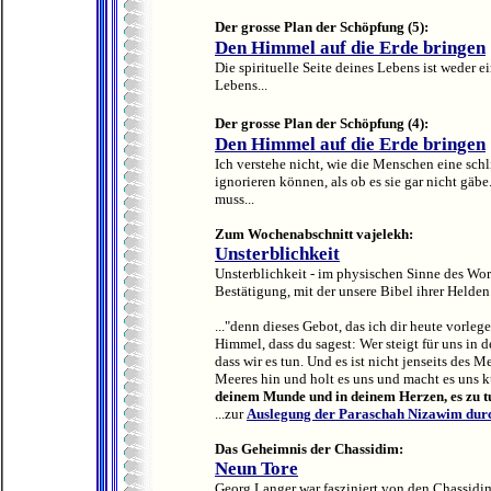
Der grosse Plan der Schöpfung (5):
Den Himmel auf die Erde bringen
Die spirituelle Seite deines Lebens ist weder 
Lebens...
Der grosse Plan der Schöpfung (4):
Den Himmel auf die Erde bringen
Ich verstehe nicht, wie die Menschen eine sch
ignorieren können, als ob es sie gar nicht gäb
muss...
Zum Wochenabschnitt vajelekh:
Unsterblichkeit
Unsterblichkeit - im physischen Sinne des Worte
Bestätigung, mit der unsere Bibel ihrer Helde
..."denn dieses Gebot, das ich dir heute vorlege,
Himmel, dass du sagest: Wer steigt für uns in
dass wir es tun. Und es ist nicht jenseits des Me
Meeres hin und holt es uns und macht es uns k
deinem Munde und in deinem Herzen, es zu t
...z
ur
Auslegung der Paraschah Nizawim du
Das Geheimnis der Chassidim:
Neun Tore
Georg Langer war fasziniert von den Chassid