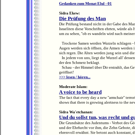
Gedanken zum Monat Elul - 01
Sidra Ekew:
Die Prüfung des Man
Die Prüfung bestand nicht in der Gabe des Man,
Israeliten diese Vorschriften ehrten, würde als
um zu sehen, "ob es wandeln wird nach meiner 
Trockene Samen werden Wurzeln schlagen - b
Augen werden sich öffnen, die Armen werden i
sich regen. Die Alten werden jung sein und d
In jedem von uns, liegt die Wurzel all' dessen
der den Schmerz beklagt.
Schau - der Himmel über Dir erstrahlt, das Ge
geöffnet!
>>> lesen / hören...
Moderate Islam:
A voice to be heard
The fact that every day a new "armchair" terror
shows that there is growing alertness to the new
Sidra Wa'etchanan:
Und du sollst tun, was recht und gu
Die Grundsätze des Judentums - Verbot des Götz
und der Ehrfurcht vor ihm, die Zehn Gebote, di
ehrenvoll erwähnt. Sie betont auch konstant, die