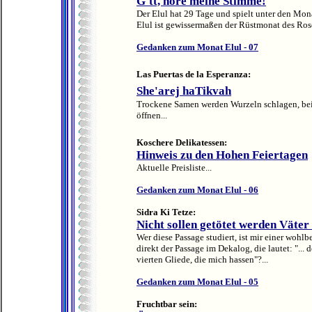
G'tt, höre meine Stimme!
Der Elul hat 29 Tage und spielt unter den Mona
Elul ist gewissermaßen der Rüstmonat des Rosc
Gedanken zum Monat Elul - 07
Las Puertas de la Esperanza:
She'arej haTikvah
Trockene Samen werden Wurzeln schlagen, bei
öffnen...
Koschere Delikatessen:
Hinweis zu den Hohen Feiertagen
Aktuelle Preisliste...
Gedanken zum Monat Elul - 06
Sidra Ki Tetze:
Nicht sollen getötet werden Väter
Wer diese Passage studiert, ist mir einer wohlb
direkt der Passage im Dekalog, die lautet: "...
vierten Gliede, die mich hassen"?...
Gedanken zum Monat Elul - 05
Fruchtbar sein: