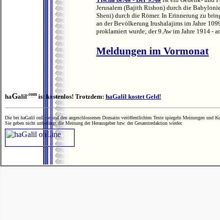
Jerusalem (Bajith Rishon) durch die Babylonie
Sheni) durch die Römer. In Erinnerung zu bri
an der Bevölkerung Irushalajims
im Jahre 109
proklamiert wurde; der 9.Aw im Jahre 1914 - 
Meldungen im Vormonat
.com
G
ha
alil
ist kostenlos! Trotzdem:
haGalil kostet Geld!
Die bei haGalil onLine und den angeschlossenen Domains veröffentlichten Texte spiegeln Meinungen und Ken
Sie geben nicht unbedingt die Meinung der Herausgeber bzw. der Gesamtredaktion wieder.