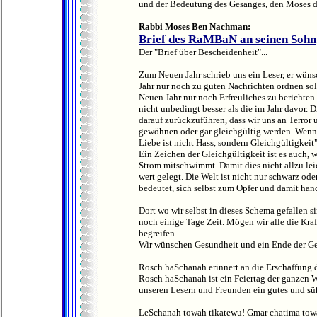
und der Bedeutung des Gesanges, den Moses das
Rabbi Moses Ben Nachman:
Brief des RaMBaN an seinen Sohn
Der "Brief über Bescheidenheit"...
Zum Neuen Jahr schrieb uns ein Leser, er wün
Jahr nur noch zu guten Nachrichten ordnen sol
Neuen Jahr nur noch Erfreuliches zu berichte
nicht unbedingt besser als die im Jahr davor.
darauf zurückzuführen, dass wir uns an Terro
gewöhnen oder gar gleichgültig werden. Wenn 
Liebe ist nicht Hass, sondern Gleichgültigkeit",
Ein Zeichen der Gleichgültigkeit ist es auch
Strom mitschwimmt. Damit dies nicht allzu leic
wert gelegt. Die Welt ist nicht nur schwarz o
bedeutet, sich selbst zum Opfer und damit ha
Dort wo wir selbst in dieses Schema gefallen s
noch einige Tage Zeit. Mögen wir alle die Kra
begreifen.
Wir wünschen Gesundheit und ein Ende der Gew
Rosch haSchanah erinnert an die Erschaffung d
Rosch haSchanah ist ein Feiertag der ganzen 
unseren Lesern und Freunden ein gutes und sü
LeSchanah towah tikatewu! Gmar chatima tow