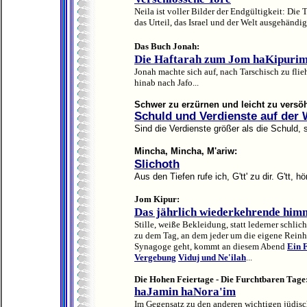
Neila ist voller Bilder der Endgültigkeit: Die 
das Urteil, das Israel und der Welt ausgehändigt
Das Buch Jonah:
Die Haftarah zum Jom haKipuri
Jonah machte sich auf, nach Tarschisch zu fl
hinab nach Jafo...
Schwer zu erzürnen und leicht zu versö
Schuld und Verdienste auf der
Sind die Verdienste größer als die Schuld,
Mincha, Mincha, M'ariw:
Slichoth
Aus den Tiefen rufe ich, G'tt' zu dir. G'tt,
Jom Kipur:
Das jährlich wiederkehrende himm
Stille, weiße Bekleidung, statt lederner schli
zu dem Tag, an dem jeder um die eigene Reinhei
Synagoge geht, kommt an diesem Abend
Ein 
Vergebung
Viduj und Ne'ilah
...
Die Hohen Feiertage - Die Furchtbaren Tage
haJamin haNora'im
Im Gegensatz zu den anderen wichtigen jüdisch