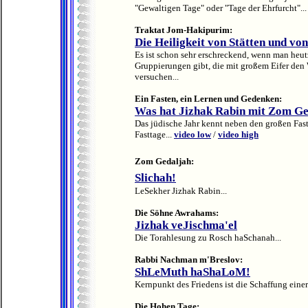
"Gewaltigen Tage" oder "Tage der Ehrfurcht"...
Traktat Jom-Hakipurim:
Die Heiligkeit von Stätten und v
Es ist schon sehr erschreckend, wenn man heutz
Gruppierungen gibt, die mit großem Eifer den
versuchen...
Ein Fasten, ein Lernen und Gedenken:
Was hat Jizhak Rabin mit Zom Ge
Das jüdische Jahr kennt neben den großen Fas
Fasttage...
video low
/
video high
Zom Gedaljah:
Slichah!
LeSekher Jizhak Rabin...
Die Söhne Awrahams:
Jizhak veJischma'el
Die Torahlesung zu Rosch haSchanah...
Rabbi Nachman m'Breslov:
ShLeMuth haShaLoM!
Kernpunkt des Friedens ist die Schaffung eine
Die Hohen Tage: