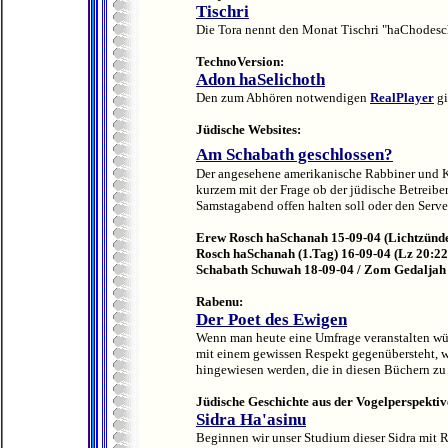
Tischri
Die Tora nennt den Monat Tischri "haChodesch
TechnoVersion:
Adon haSelichoth
Den zum Abhören notwendigen
RealPlayer
gi
Jüdische Websites:
Am Schabath geschlossen?
Der angesehene amerikanische Rabbiner und K
kurzem mit der Frage ob der jüdische Betreibe
Samstagabend offen halten soll oder den Server
Erew Rosch haSchanah 15-09-04 (Lichtzünd
Rosch haSchanah (1.Tag) 16-09-04 (Lz 20:22
Schabath Schuwah 18-09-04 / Zom Gedaljah 
Rabenu:
Der Poet des Ewigen
Wenn man heute eine Umfrage veranstalten w
mit einem gewissen Respekt gegenübersteht, wü
hingewiesen werden, die in diesen Büchern zu f
Jüdische Geschichte aus der Vogelperspektiv
Sidra Ha'asinu
Beginnen wir unser Studium dieser Sidra mit
R