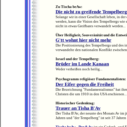
Zu Tischa beAw:
Die nicht zu greifende Tempelberg
Solange wir in einer Gesellschaft leben, in der
werden, kann die Vision des Tempelbergs wie e
nicht in etwas Greifbares verwandelt werden...
Über Heiligkeit, Souveränität und die Entwe
G'tt wohnt hier nicht mehr
Die Positionierung des Tempelbergs und des i
verwandelte den nationalen Konflikt zwischen I
Israel und der Tempelberg:
Brüder im Lande Kanaan
Weder verheißen noch heilig...
Psychogramm religiöser Fundamentalisten:
Der Eifer gegen die Freiheit
Die Bezeichnung "Fundamentalismus" hat ihre
Christen die um 1910 in den USA erschienen...
Historischer Gedenktag:
Trauer an Tisha B'Av
Der Tisha B'Av, der neunte des Monats Av im jüd
Jahren und "der Tempelberg" ist seit 37 Jahren
Tischa beAw - Der 9.Aw
ist ein Gedenk- und F