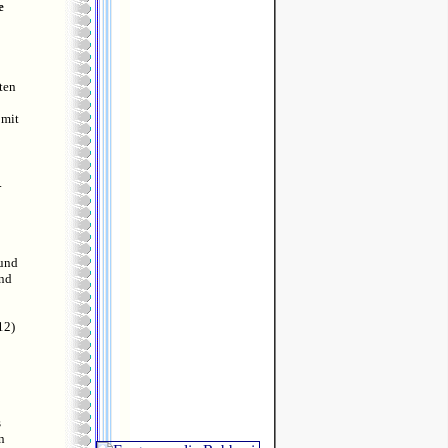
e
ten
 mit
.
 und
und
12)
s
n