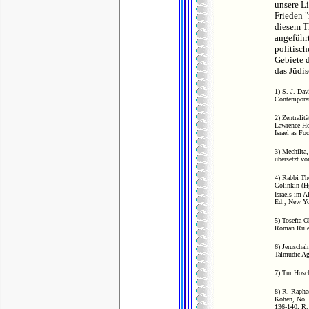
unsere L
Frieden "
diesem T
angeführt
politisch
Gebiete d
das Jüdis
1) S. J. Da
Contemporar
2) Zentralit
Lawrence Ho
Israel as Fo
3) Mechilta,
übersetzt v
4) Rabbi Th
Golinkin (Hg
Israels im 
Ed., New Yo
5) Tosefta O
Roman Rule,
6) Jeruscha
Talmudic Age
7) Tur Hosc
8) R. Rapha
Kohen, No. 
136-140; R. 