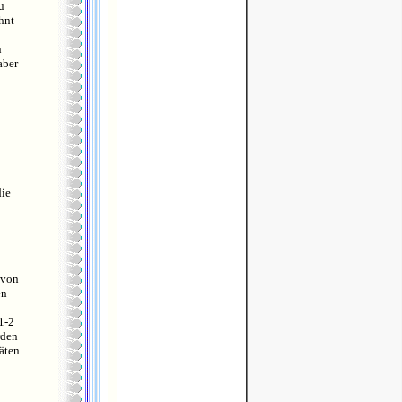
u
hnt
n
aber
die
 von
en
1-2
rden
äten