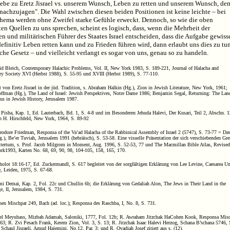
iebe zu Eretz Jisrael vs. unserem Wunsch, Leben zu retten und unserem Wunsch, de
nachzujagen". Die Wahl zwischen diesen beiden Positionen ist keine leichte – bei
hema werden ohne Zweifel starke Gefühle erweckt. Dennoch, so wie die oben
en Quellen zu uns sprechen, scheint es logisch, dass, wenn die Mehrheit der
en und militärischen Führer des Staates Israel entscheiden, dass die Aufgabe gewiss
efinitiv Leben retten kann und zu Frieden führen wird, dann erlaubt uns dies zu tu
che Gesetz – und vielleicht verlangt es sogar von uns, genau so zu handeln.
vid Bleich, Contemporary Halachic Problems, Vol. II, New York 1983, S. 189-221, Journal of Halacha and
y Society XVI (Herbst 1988), S. 55-95 und XVIII (Herbst 1989), S. 77-110.
ät von Eretz Jisrael in der jüd. Tradition, s. Abraham Halkin (Hg.), Zion in Jewish Literature, New York, 1961;
ffman (Hg.), The Land of Israel: Jewish Perspektives, Notre Dame 1986; Benjamin Segal, Returning: The Lan
cus in Jewish History, Jerusalem 1987.
 Pisha, Kap. 1, Ed. Lauterbach, Bd. 1, S. 4-8 und im Besonderen Jehuda Halevi, Der Kusari, Teil 2, Abschn. 1
on H. Hirschfeld, New York, 1964, S. 89-92
eodore Friedman, Responsa of the Va’ad Halacha of the Rabbinical Assembly of Israel 2 (5747), S. 73-77 = Da
.), Be’er Tuviah, Jerusalem 1991 (hebräisch), S. 53-58. Eine visuelle Präsentation der sich verschiebenden Gr
Altertum, s. Prof. Jacob Milgrom in Moment, Aug. 1996, S. 52-53, 77 und The Macmillan Bible Atlas, Revised
rk1993, Karten No. 68, 69, 90, 98, 104-105, 158, 165, 170.
holot 18:16-17, Ed. Zuckermandl, S. 617 begleitet von der sorgfältigen Erklärung von Lee Levine, Caesarea U
 Leiden, 1975, S. 67-68.
lmi Demai, Kap. 2, Fol. 22c und Chullin 6b; die Erklärung von Gedaliah Alon, The Jews in Their Land in the
, II, Jerusalem, 1984, S. 731.
hen Mischpat 249, Bach (ad. loc.); Responsa des Raschba, I, No. 8, S. 731.
el Meyuhass, Mizbah Adamah, Saloniki, 1777, Fol. 12b; R. Awraham Jitzchak HaCohen Kook, Responsa Mis
63; R. Zvi Pesach Frank, Kerem Zion, Vol. 3, S. 13; R. Jitzchak Isaac Halevi Herzog, Schana B’schana 5746, 
Schaul Jisraeli, Amud Hajemini, No.12, Par. 3; und R. Ovadiah Josef zitiert aus s. (12).