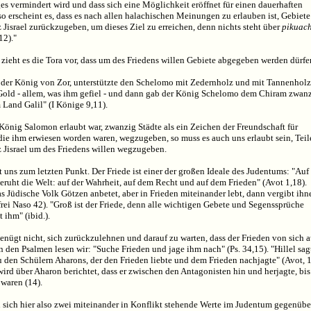
es vermindert wird und dass sich eine Möglichkeit eröffnet für einen dauerhaften
so erscheint es, dass es nach allen halachischen Meinungen zu erlauben ist, Gebiete
 Jisrael zurückzugeben, um dieses Ziel zu erreichen, denn nichts steht über
pikuac
12)."
zieht es die Tora vor, dass um des Friedens willen Gebiete abgegeben werden dürfe
 der König von Zor, unterstützte den Schelomo mit Zedernholz und mit Tannenholz
Gold - allem, was ihm gefiel - und dann gab der König Schelomo dem Chiram zwan
 Land Galil" (I Könige 9,11).
König Salomon erlaubt war, zwanzig Städte als ein Zeichen der Freundschaft für
die ihm erwiesen worden waren, wegzugeben, so muss es auch uns erlaubt sein, Teil
z Jisrael um des Friedens willen wegzugeben.
t uns zum letzten Punkt. Der Friede ist einer der großen Ideale des Judentums: "Auf 
ruht die Welt: auf der Wahrheit, auf dem Recht und auf dem Frieden" (Avot 1,18).
 Jüdische Volk Götzen anbetet, aber in Frieden miteinander lebt, dann vergibt ihn
frei Naso 42). "Groß ist der Friede, denn alle wichtigen Gebete und Segenssprüche
 ihm" (ibid.).
enügt nicht, sich zurückzulehnen und darauf zu warten, dass der Frieden von sich 
 den Psalmen lesen wir: "Suche Frieden und jage ihm nach" (Ps. 34,15). "Hillel sag
 den Schülern Aharons, der den Frieden liebte und dem Frieden nachjagte" (Avot, 1
wird über Aharon berichtet, dass er zwischen den Antagonisten hin und herjagte, bis
 waren (14).
n sich hier also zwei miteinander in Konflikt stehende Werte im Judentum gegenübe