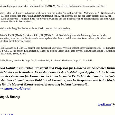
ides Anfügungen zum Sefer HaMitzwot des RaMBaM, No. 4, s.a. Nachmanides Kommentar zum Vers.
des, Sefer HaChinuch und andere schliessen es nicht in ihre Aufstellung der 613 Mitzwot ein. S. Nachmanides
-83, dort stimme ich mit Nachmanides‘ Auffassung von Alijah überein, die auf der Sicht basiert, dass Alijah
as Land zu erobern. Trotzdem ziehe ich es vor die Gebiete um des Friedens willen zurückzugeben, aus dem Grun
 unterer Abschnitt beschrieben.
 de Leon in Megillat Esther zu Sefer HaMitzwot ad. loc. und andere.
hebe’al Pe 21 (5740), S. 14 und ibid., 31 (5750), S. 16. Natürlich gibt es die Meinung, dass wir mehr
n retten, wenn wir die Gebiete nicht zurückgeben, aber heute sind die meisten israelischen politischen und
n Führer nicht dieser Meinung.
llele Passage in II Chr. 8,2 spricht vom Gegenteil, aber diese Version scheint später datiert zu sein – s. Enzyclo
. 4, Col. 6. Für andere Erklärungen s. Radak zu beiden Versen und Jacob Myers, The Anchor Bible: II Chronicl
, New York, 1965, S. 67.
Rabbi Natan, Version B, Kap. 24, Schechter Ed., S. 49 und Version A, Kap. 12, S. 48-49.
vid Golinkin ist Rektor, Präsident und Professor für Halacha am Schechter Instit
sh Studies in Jerusalem. Er ist der Gründer des Institutes für Applied Halacha un
ktor des Zentrums für Frauen in der Halacha am SIJS. Er hält den Vorsitz des Va’
 des Law Committee der Rabbinical Assembly, welche Responsen und halachisch
n für die Masorti (Conservative) Bewegung in Israel herausgibt.
ww.masortiworld.com/
ung: S. Ruerup
hagalil.com
24-