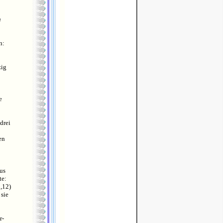
h
n:
zig
e
drei
en
aus
te:
,12)
 sie
r-