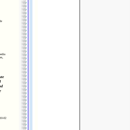
de
pedia
es,
ute
d
ad
e
10-02