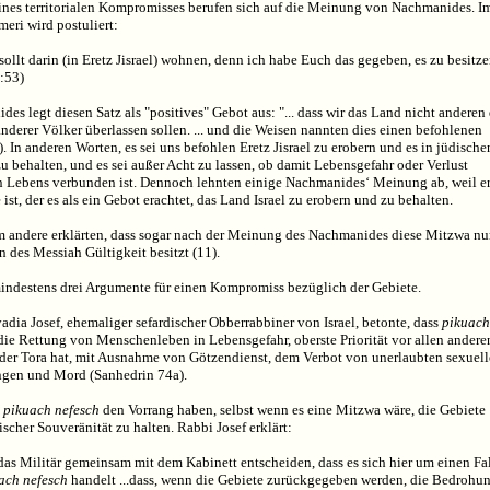
ines territorialen Kompromisses berufen sich auf die Meinung von Nachmanides. I
eri wird postuliert:
sollt darin (in Eretz Jisrael) wohnen, denn ich habe Euch das gegeben, es zu besitze
:53)
es legt diesen Satz als "positives" Gebot aus: "... dass wir das Land nicht anderen
derer Völker überlassen sollen. ... und die Weisen nannten dies einen befohlenen
). In anderen Worten, es sei uns befohlen Eretz Jisrael zu erobern und es in jüdische
 behalten, und es sei außer Acht zu lassen, ob damit Lebensgefahr oder Verlust
n Lebens verbunden ist. Dennoch lehnten einige Nachmanides‘ Meinung ab, weil er
 ist, der es als ein Gebot erachtet, das Land Israel zu erobern und zu behalten.
 andere erklärten, dass sogar nach der Meinung des Nachmanides diese Mitzwa nur
 des Messiah Gültigkeit besitzt (11).
mindestens drei Argumente für einen Kompromiss bezüglich der Gebiete.
dia Josef, ehemaliger sefardischer Obberrabbiner von Israel, betonte, dass
pikuach
 die Rettung von Menschenleben in Lebensgefahr, oberste Priorität vor allen andere
der Tora hat, mit Ausnahme von Götzendienst, dem Verbot von unerlaubten sexuel
gen und Mord (Sanhedrin 74a).
e
pikuach nefesch
den Vorrang haben, selbst wenn es eine Mitzwa wäre, die Gebiete
ischer Souveränität zu halten. Rabbi Josef erklärt:
das Militär gemeinsam mit dem Kabinett entscheiden, dass es sich hier um einen Fa
ach nefesch
handelt ...dass, wenn die Gebiete zurückgegeben werden, die Bedrohu