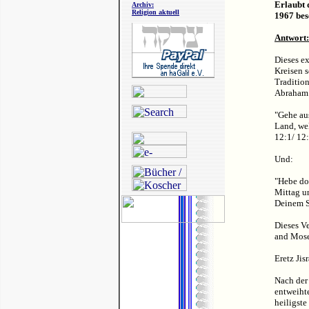
Erlaubt 
Archiv:
Religion aktuell
1967 bes
An
t
wort:
Dieses e
Kreisen s
Traditio
Abraham 
"Gehe au
Land, we
12:1/ 12:
Und:
"Hebe do
Mittag u
Deinem S
Dieses Ve
and Mose
Eretz Jis
Nach der 
entweihte
heiligste