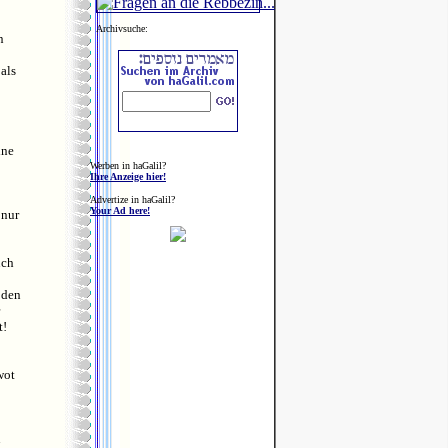
Archivsuche:
n
 als
ine
Werben in haGalil?
Ihre Anzeige hier!
Advertize in haGalil?
Your Ad here!
 nur
uch
 den
t!
wot
n