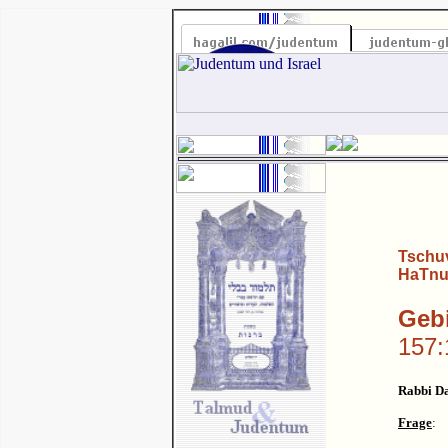
Tschuv
HaTnu
Gebi
157:
Rabbi Da
Frage
: