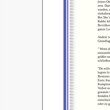
(eines Or
sein. Da
wurden, 
einhalten
Bet She’a
Rabbi Jeh
Bevölker
ganze Lan
Andere w
Grundlage
" Wenn de
einzunehm
größer un
schließen
"Du solls
legten
lo
Besitzrec
Eretz Ji
Kompromi
Verbot nu
genannt 
fremden G
entschied
oder zu g