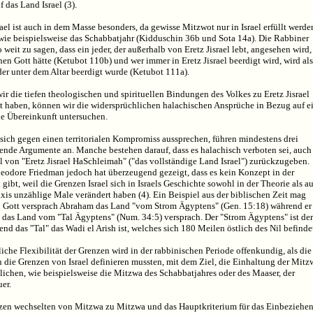
 das Land Israel (3).
rael ist auch in dem Masse besonders, da gewisse Mitzwot nur in Israel erfüllt werde
wie beispielsweise das Schabbatjahr (Kidduschin 36b und Sota 14a). Die Rabbiner
 weit zu sagen, dass ein jeder, der außerhalb von Eretz Jisrael lebt, angesehen wird,
nen Gott hätte (Ketubot 110b) und wer immer in Eretz Jisrael beerdigt wird, wird als
er unter dem Altar beerdigt wurde (Ketubot 111a).
ir die tiefen theologischen und spirituellen Bindungen des Volkes zu Eretz Jisrael
t haben, können wir die widersprüchlichen halachischen Ansprüche in Bezug auf e
ale Übereinkunft untersuchen.
 sich gegen einen territorialen Kompromiss aussprechen, führen mindestens drei
ende Argumente an. Manche bestehen darauf, dass es halachisch verboten sei, auch
l von "Eretz Jisrael HaSchleimah" ("das vollständige Land Israel") zurückzugeben.
eodore Friedman jedoch hat überzeugend gezeigt, dass es kein Konzept in der
 gibt, weil die Grenzen Israel sich in Israels Geschichte sowohl in der Theorie als a
axis unzählige Male verändert haben (4). Ein Beispiel aus der biblischen Zeit mag
 Gott versprach Abraham das Land "vom Strom Ägyptens" (Gen. 15:18) während er
n das Land vom "Tal Ägyptens" (Num. 34:5) versprach. Der "Strom Ägyptens" ist der
end das "Tal" das Wadi el Arish ist, welches sich 180 Meilen östlich des Nil befinde
iche Flexibilität der Grenzen wird in der rabbinischen Periode offenkundig, als die
 die Grenzen von Israel definieren mussten, mit dem Ziel, die Einhaltung der Mitz
ichen, wie beispielsweise die Mitzwa des Schabbatjahres oder des Maaser, der
er.
zen wechselten von Mitzwa zu Mitzwa und das Hauptkriterium für das Einbeziehe