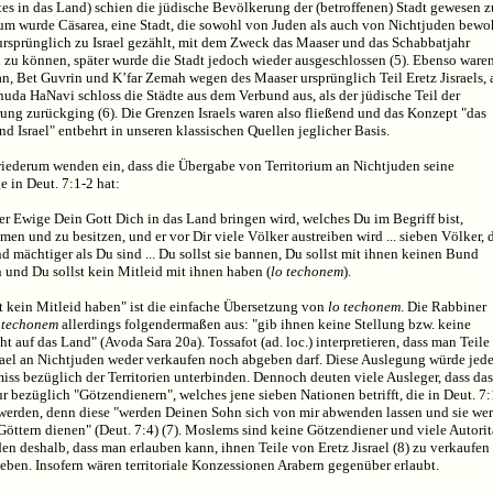
tes in das Land) schien die jüdische Bevölkerung der (betroffenen) Stadt gewesen z
rum wurde Cäsarea, eine Stadt, die sowohl von Juden als auch von Nichtjuden bewo
ursprünglich zu Israel gezählt, mit dem Zweck das Maaser und das Schabbatjahr
 zu können, später wurde die Stadt jedoch wieder ausgeschlossen (5). Ebenso ware
n, Bet Guvrin und K’far Zemah wegen des Maaser ursprünglich Teil Eretz Jisraels, 
uda HaNavi schloss die Städte aus dem Verbund aus, als der jüdische Teil der
ung zurückging (6). Die Grenzen Israels waren also fließend und das Konzept "das
d Israel" entbehrt in unseren klassischen Quellen jeglicher Basis.
iederum wenden ein, dass die Übergabe von Territorium an Nichtjuden seine
 in Deut. 7:1-2 hat:
r Ewige Dein Gott Dich in das Land bringen wird, welches Du im Begriff bist,
en und zu besitzen, und er vor Dir viele Völker austreiben wird ... sieben Völker, 
d mächtiger als Du sind ... Du sollst sie bannen, Du sollst mit ihnen keinen Bund
 und Du sollst kein Mitleid mit ihnen haben (
lo techonem
).
t kein Mitleid haben" ist die einfache Übersetzung von
lo techonem
. Die Rabbiner
 techonem
allerdings folgendermaßen aus: "gib ihnen keine Stellung bzw. keine
ht auf das Land" (Avoda Sara 20a). Tossafot (ad. loc.) interpretieren, dass man Teile
srael an Nichtjuden weder verkaufen noch abgeben darf. Diese Auslegung würde jed
ss bezüglich der Territorien unterbinden. Dennoch deuten viele Ausleger, dass das
r bezüglich "Götzendienern", welches jene sieben Nationen betrifft, die in Deut. 7:
werden, denn diese "werden Deinen Sohn sich von mir abwenden lassen und sie we
öttern dienen" (Deut. 7:4) (7). Moslems sind keine Götzendiener und viele Autorit
en deshalb, dass man erlauben kann, ihnen Teile von Eretz Jisrael (8) zu verkaufen
eben. Insofern wären territoriale Konzessionen Arabern gegenüber erlaubt.