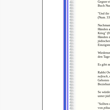
Gegner e
Buch Num
"Und ihr 
(Num. 33
Nachmanid
Händen an
Krieg" (9
Händen zu
jüdische
Einzigste
Wiederum
den Tagen
Es gibt 
Rabbi Ova
nefesch
,
Geboten 
Beziehun
So würd
unter jüd
"Sollten 
von
piku