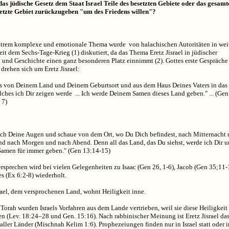
das jüdische Gesetz dem Staat Israel Teile des besetzten Gebiete oder das gesamt
etzte Gebiet zurückzugeben "um des Friedens willen"?
xtrem komplexe und emotionale Thema wurde
von halachischen Autoritäten in wei
eit dem Sechs-Tage-Krieg (1) diskutiert, da das Thema Eretz Jisrael in jüdischer
n und Geschichte einen ganz besonderen Platz einnimmt (2). Gottes erste Gespräche
drehen sich um Eretz Jisrael:
s von Deinem Land und Deinem Geburtsort und aus dem Haus Deines Vaters in das
lches ich Dir zeigen werde
... Ich werde Deinem Samen dieses Land geben." ... (Gen
 7)
ch Deine Augen und schaue von dem Ort, wo Du Dich befindest, nach Mitternacht
nd nach Morgen und nach Abend. Denn all das Land, das Du siehst, werde ich Dir 
amen für immer geben." (Gen 13:14-15)
rsprechen wird bei vielen Gelegenheiten zu Isaac (Gen 26, 1-6), Jacob (Gen 35;11-
s (Ex 6:2-8) wiederholt.
rael, dem versprochenen Land, wohnt Heiligkeit inne.
Torah wurden Israels Vorfahren aus dem Lande vertrieben, weil sie diese Heiligkeit
n (Lev. 18:24–28 und Gen. 15:16). Nach rabbinischer Meinung ist Eretz Jisrael da
 aller Länder (Mischnah Kelim 1:6). Prophezeiungen finden nur in Israel statt oder i