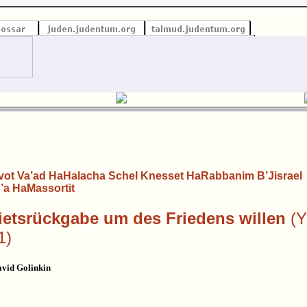
ot Va’ad HaHalacha Schel Knesset HaRabbanim B’Jisrael
’a HaMassortit
etsrückgabe um des Friedens willen
(
1)
vid Golinkin