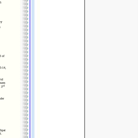
m
er
n
d of
3-14,
vid
enzen
rd
 3
nder
chpat
S.