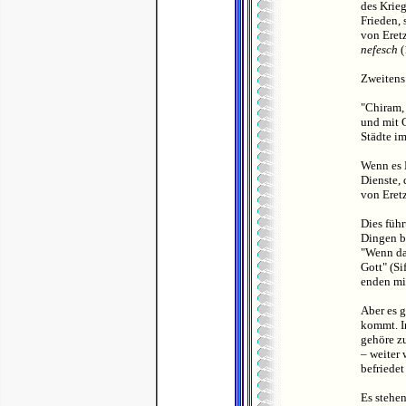
des Krieg
Frieden, 
von Eretz
nefesch
(
Zweitens 
"Chiram,
und mit 
Städte im
Wenn es 
Dienste, 
von Eret
Dies führ
Dingen be
"Wenn das
Gott" (Si
enden mit
Aber es g
kommt. In
gehöre zu
– weiter 
befriedet
Es stehe