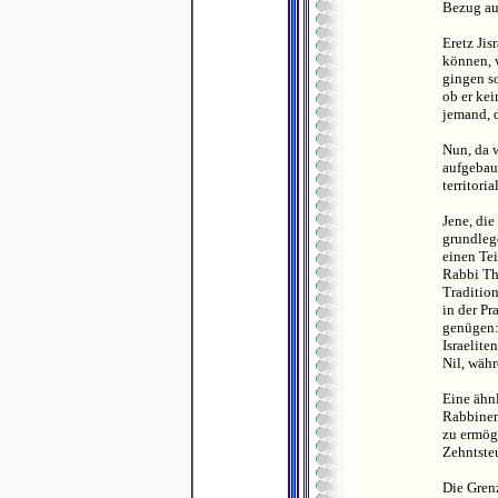
Bezug auf
Eretz Jis
können, 
gingen so
ob er kei
jemand, d
Nun, da w
aufgebau
territori
Jene, die
grundleg
einen Tei
Rabbi Th
Tradition
in der Pr
genügen:
Israelite
Nil, währ
Eine ähnl
Rabbinen
zu ermögl
Zehntsteu
Die Gren