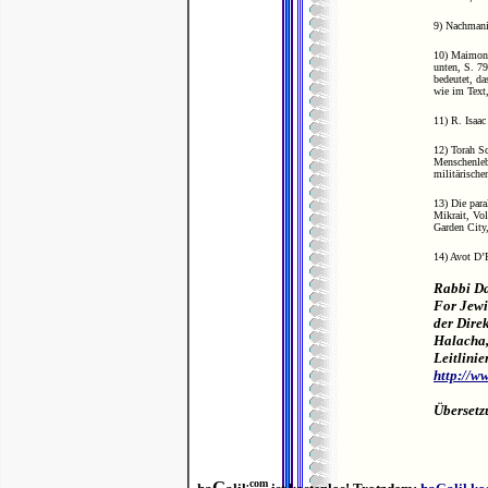
9) Nachman
10) Maimoni
unten, S. 79
bedeutet, d
wie im Text,
11) R. Isaac
12) Torah Sc
Menschenlebe
militärische
13) Die para
Mikrait, Vol
Garden City
14) Avot D’
Rabbi Da
For Jewi
der Dire
Halacha,
Leitlinie
http://w
Übersetz
.com
G