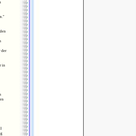
m
n."
 den
n
 der
 in
n
len
ll
ng