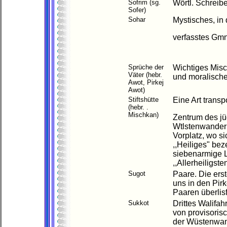
Sofrim (sg.
Wörtl. Schreibe
Sofer)
Sohar
Mystisches, in
verfasstes Gm
Sprüche der
Wichtiges Misch
Väter (hebr.
und moralische
Awot, Pirkej
Awot)
Stiftshütte
Eine Art transp
(hebr. .
Mischkan)
Zentrum des jü
Wtlstenwanderu
Vorplatz, wo si
,,Heiliges" be
siebenarmige L
,,Allerheiligste
Sugot
Paare. Die ers
uns in den Pirk
Paaren überlis
Sukkot
Drittes Walifah
von provisoris
der Wüstenwan