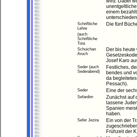
wird. Dabei w
unentgeltlich
einem bezahl
unterschieden
Schriftliche
Die fünf Büch
Lehre
(auch:
Schriftliche
Tora
Schuichan
Der bis heute
Aruch
Gesetzeskode
Josef Karo aus
Seder (auch
Festliches, d
Sederabend)
bendes und v
da begleitete
Pessach).
Seder
Eine der sech
Sefardim
Zunächst auf 
lassene Juden
Spanien meist
haben.
Sefer Jezira
Ein von der T
zugeschrieben
Frühzeit der 