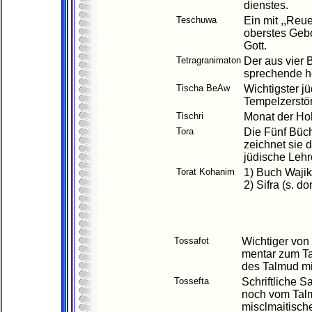
dienstes.
Teschuwa
Ein mit ,,Reu
oberstes Gebo
Gott.
Tetragranimaton
Der aus vier
sprechende h
Tischa BeAw
Wichtigster jü
Tempelzerstö
Tischri
Monat der Hoh
Tora
Die Fünf Büc
zeichnet sie 
jüdische Lehr
Torat Kohanim
1) Buch Wajikr
2) Sifra (s. dor
Tossafot
Wichtiger von
mentar zum Ta
des Talmud mi
Tossefta
Schriftliche 
noch vom Talm
misclmaitische