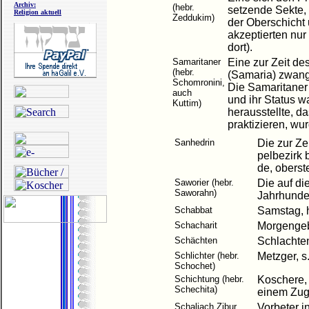
Archiv:
(hebr.
setzende Sekte, 
Religion aktuell
Zeddukim)
der Oberschicht 
akzeptierten nur 
dort).
Samaritaner
Eine zur Zeit de
(hebr.
(Samaria) zwang
Schomronini,
Die Samaritaner
auch
und ihr Status wa
Kuttim)
herausstellte, d
praktizieren, wur
Sanhedrin
Die zur Ze
pelbezirk 
de, oberst
Saworier (hebr.
Die auf die
Saworahn)
Jahrhunder
Schabbat
Samstag, 
Schacharit
Morgengeb
Schächten
Schlachten
Schlichter (hebr.
Metzger, s
Schochet)
Schichtung (hebr.
Koschere, 
Schechita)
einem Zug
Schaliach Zibur
Vorbeter i