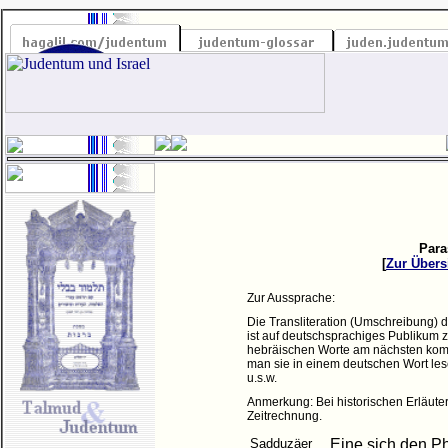
Para
[
Zur Übers
Zur Aussprache:
Die Transliteration (Umschreibung) 
ist auf deutschsprachiges Publikum 
hebräischen Worte am nächsten komm
man sie in einem deutschen Wort lesen
u.s.w.
Anmerkung: Bei historischen Erläuter
Zeitrechnung.
Sadduzäer
Eine sich den Ph