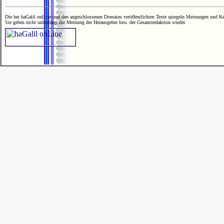
Die bei haGalil onLine und den angeschlossenen Domains veröffentlichten Texte spiegeln Meinungen und Ken
Sie geben nicht unbedingt die Meinung der Herausgeber bzw. der Gesamtredaktion wieder.