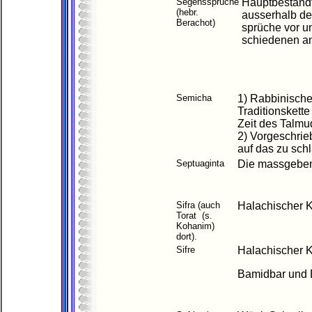
Segenssprüche
Hauptbestandte
(hebr.
ausserhalb de
Berachot)
sprüche vor u
schiedenen an
Semicha
1) Rabbinische
Traditionskette
Zeit des Talmu
2) Vorgeschri
auf das zu schl
Septuaginta
Die massgeben
Sifra (auch
Halachischer 
Torat (s.
Kohanim)
dort).
Sifre
Halachischer 
Bamidbar und D