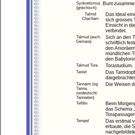
Synkretismus
Bunt zusammeng
(griechisch)
Talmid
Das Ideal ein
Chacham
sich grosses
Einsicht in d
verbindet.
Talmud (auch:
Sich an den T
Gemara)
schriftlich f
den Anioräern
mündlichen Tr
den Babyloni
Talmud Tora
Torastudium.
Taniid
Das Tamidopf
dargebrachtes
Tannaim (sg.
Die Weisen d
Tanna,
verdeutscht:
Tannaiten)
Tefillin
Beim Morgeng
das Schema Ji
Torapassagen
Tempel
Das erstmal 
erbaute, die S
nachgebildet