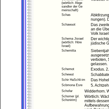
(wörtlich: Abge
sandter der Ge
meinschaft)
Schas
Abktlrzung
nungen). D
Schawuot
Das zweite
an die Üb
Volk Israel
Schema Jisrael
Der wichti
(wörtlich: Höre
jüdische G
Israel)
Schemitta
Siebentjah
ausgesetzt
verboten, 
gelassen.
Schemot
Exodus. 2
Schewut
Schabbatw
Schir HaSchli-im
Das Hohel
Scbmona Esre
5. Achtzeh
Schofar
Widderhorn. W
Schomer (pl.
Wörtlich: Wäc
Schonirim)
mittels dessen
Aufbewahrung