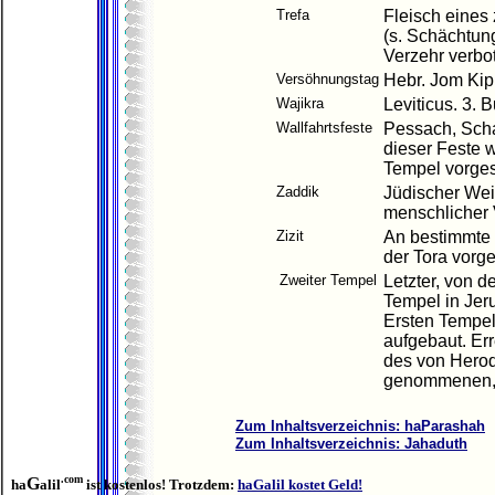
Trefa
Fleisch eines
(s. Schächtun
Verzehr verbot
Versöhnungstag
Hebr. Jom Kipp
Wajikra
Leviticus. 3. 
Wallfahrtsfeste
Pessach, Scha
dieser Feste 
Tempel vorges
Zaddik
Jüdischer Wei
menschlicher 
Zizit
An bestimmte 
der Tora vorg
Zweiter Tempel
Letzter, von d
Tempel in Jer
Ersten Tempel
aufgebaut. Er
des von Herod
genommenen, 
Zum Inhaltsverzeichnis: haParashah
Zum Inhaltsverzeichnis: Jahaduth
.com
G
ha
alil
ist kostenlos! Trotzdem:
haGalil kostet Geld!