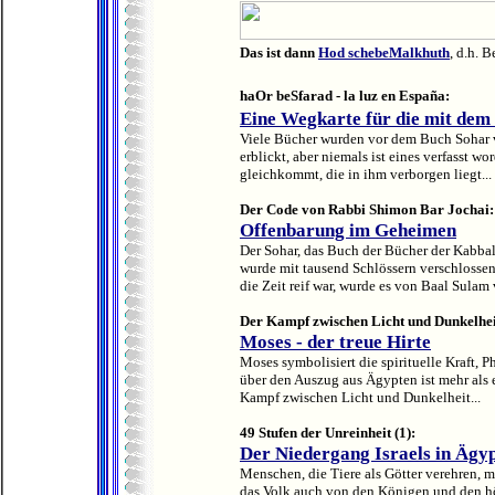
Das ist dann
Hod schebeMalkhuth
, d.h. 
haOr beSfarad - la luz en España:
Eine Wegkarte für die mit dem
Viele Bücher wurden vor dem Buch Sohar v
erblickt, aber niemals ist eines verfasst wo
gleichkommt, die in ihm verborgen liegt...
Der Code von Rabbi Shimon Bar Jochai:
Offenbarung im Geheimen
Der Sohar, das Buch der Bücher der Kabbal
wurde mit tausend Schlössern verschlossen,
die Zeit reif war, wurde es von Baal Sulam
Der Kampf zwischen Licht und Dunkelhei
Moses - der treue Hirte
Moses symbolisiert die spirituelle Kraft, P
über den Auszug aus Ägypten ist mehr als e
Kampf zwischen Licht und Dunkelheit...
49 Stufen der Unreinheit (1):
Der Niedergang Israels in Ägy
Menschen, die Tiere als Götter verehren, 
das Volk auch von den Königen und den höh