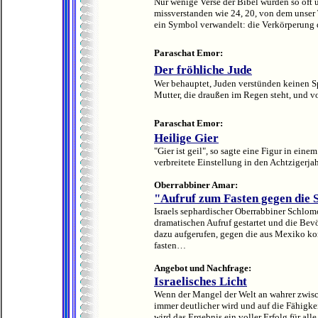
Nur wenige Verse der Bibel wurden so oft 
missverstanden wie 24, 20, von dem unser 
ein Symbol verwandelt: die Verkörperung d
Paraschat Emor:
Der fröhliche Jude
Wer behauptet, Juden verstünden keinen S
Mutter, die draußen im Regen steht, und v
Paraschat Emor:
Heilige Gier
"Gier ist geil", so sagte eine Figur in ein
verbreitete Einstellung in den Achtzigerjah
Oberrabbiner Amar:
"Aufruf zum Fasten gegen die 
Israels sephardischer Oberrabbiner Schlom
dramatischen Aufruf gestartet und die Be
dazu aufgerufen, gegen die aus Mexiko 
fasten…
Angebot und Nachfrage:
Israelisches Licht
Wenn der Mangel der Welt an wahrer zwis
immer deutlicher wird und auf die Fähigkei
wird das Ergebnis ein voller Erfolg für all