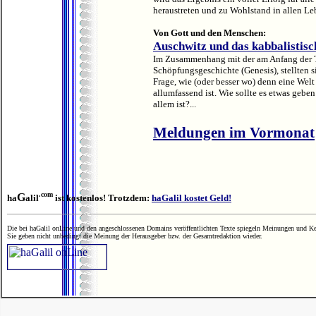
heraustreten und zu Wohlstand in allen
Von Gott und den Menschen:
Auschwitz und das kabbalistis
Im Zusammenhang mit der am Anfang der T
Schöpfungsgeschichte (Genesis), stellten s
Frage, wie (oder besser wo) denn eine Wel
allumfassend ist. Wie sollte es etwas geben
allem ist?...
Meldungen im Vormonat
.com
G
ha
alil
ist kostenlos! Trotzdem:
haGalil kostet Geld!
Die bei haGalil onLine und den angeschlossenen Domains veröffentlichten Texte spiegeln Meinungen und Ken
Sie geben nicht unbedingt die Meinung der Herausgeber bzw. der Gesamtredaktion wieder.