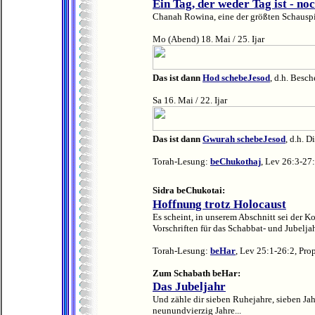
Ein Tag, der weder Tag ist - no
Chanah Rowina, eine der größten Schauspie
Mo (Abend) 18. Mai / 25. Ijar
Das ist dann
Hod schebeJesod
, d.h. Besch
Sa 16. Mai / 22. Ijar
Das ist dann
Gwurah schebeJesod
, d.h. D
Torah-Lesung:
beChukothaj
, Lev 26:3-27
Sidra beChukotai:
Hoffnung trotz Holocaust
Es scheint, in unserem Abschnitt sei der 
Vorschriften für das Schabbat- und Jubelja
Torah-Lesung:
beHar
, Lev 25:1-26:2, Pro
Zum Schabath beHar:
Das Jubeljahr
Und zähle dir sieben Ruhejahre, sieben Jah
neunundvierzig Jahre...