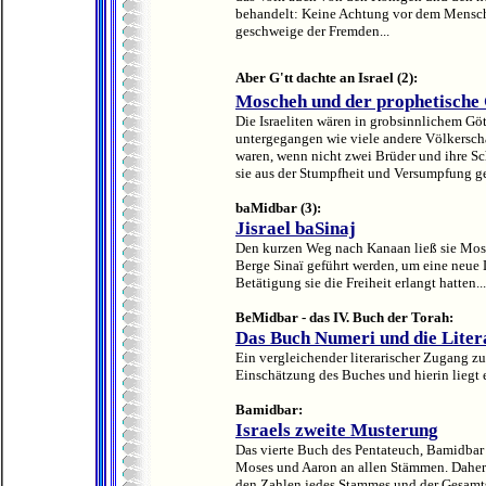
behandelt: Keine Achtung vor dem Mensch
geschweige der Fremden...
Aber G'tt dachte an Israel (2):
Moscheh und der prophetische 
Die Israeliten wären in grobsinnlichem Göt
untergegangen wie viele andere Völkersc
waren, wenn nicht zwei Brüder und ihre Sc
sie aus der Stumpfheit und Versumpfung g
baMidbar (3):
Jisrael baSinaj
Den kurzen Weg nach Kanaan ließ sie Mosch
Berge Sinaï geführt werden, um eine neue 
Betätigung sie die Freiheit erlangt hatten...
BeMidbar - das IV. Buch der Torah:
Das Buch Numeri und die Litera
Ein vergleichender literarischer Zugang zu
Einschätzung des Buches und hierin liegt e
Bamidbar:
Israels zweite Musterung
Das vierte Buch des Pentateuch, Bamidbar 
Moses und Aaron an allen Stämmen. Daher d
den Zahlen jedes Stammes und der Gesamtsu