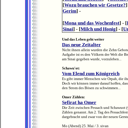
[
Wozu brauchen wir Gesetze?
]
Gerim
] -
[
Mona und das Wochenfest
] - [
Sinai
] - [
Milch und Honig
] - [
Un
Und das Leben geht weiter
Das neue Zeitalter
Nicht ihnen allein wurden die Zehn Gebote 
Aufgabe ist es den Völkern der Welt die Be
am Sinai gegeben wurde, vorzuleben...
Schawu'ot:
Vom Elend zum Königreich
Es gibt immer Menschen wie Orpah, die ih
Doch wir können immer darauf hoffen, das
den Strom des Bösen zu schwimmen...
Omer Zählen:
Sefirat ha Omer
Die Zeit zwischen Pessach und Schawuot (w
Zählen genannt. Am 2. Tag des Pessachfes
dargebracht und zwar von der neuen Gerste
Mo (Abend) 25. Mai / 3. sivan