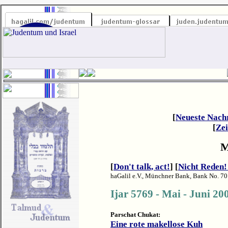
[
Neueste Nach
[
Zei
M
[
Don't talk, act!
] [
Nicht Reden!
haGalil e.V., Münchner Bank, Bank No. 70
Ijar 576
9 -
Mai - Juni 20
Parschat Chukat:
Eine rote makellose Kuh