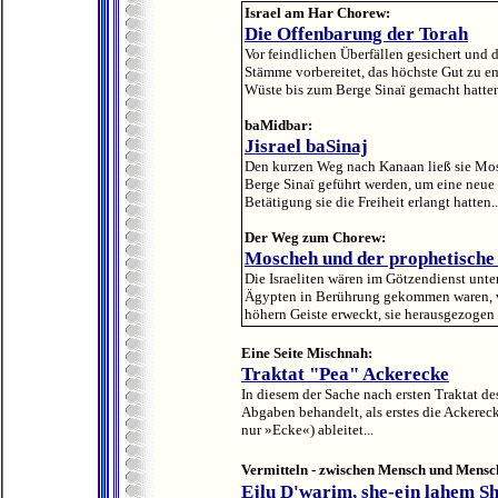
Israel am Har Chorew:
Die Offenbarung der Torah
Vor feindlichen Überfällen gesichert und
Stämme vorbereitet, das höchste Gut zu 
Wüste bis zum Berge Sinaï gemacht hatten
baMidbar:
Jisrael baSinaj
Den kurzen Weg nach Kanaan ließ sie Mosc
Berge Sinaï geführt werden, um eine neue
Betätigung sie die Freiheit erlangt hatten..
Der Weg zum Chorew:
Moscheh und der prophetische
Die Israeliten wären im Götzendienst unte
Ägypten in Berührung gekommen waren, w
höhern Geiste erweckt, sie herausgezogen h
Eine Seite Mischnah:
Traktat "Pea" Ackerecke
In diesem der Sache nach ersten Traktat d
Abgaben behandelt, als erstes die Ackereck
nur »Ecke«) ableitet...
Vermitteln - zwischen Mensch und Mensc
Ejlu D'warim, she-ejn lahem Sh