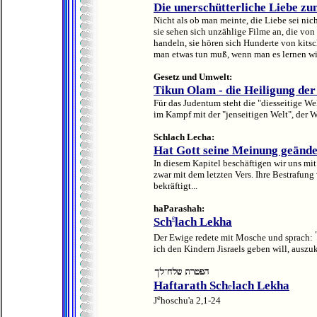
Die unerschütterliche Liebe z
Nicht als ob man meinte, die Liebe sei ni
sie sehen sich unzählige Filme an, die vo
handeln, sie hören sich Hunderte von kits
man etwas tun muß, wenn man es lernen will
Gesetz und Umwelt:
Tikun Olam - die Heiligung der
Für das Judentum steht die "diesseitige Wel
im Kampf mit der "jenseitigen Welt", der W
Schlach Lecha:
Hat Gott seine Meinung geänd
In diesem Kapitel beschäftigen wir uns mi
zwar mit dem letzten Vers. Ihre Bestrafung
bekräftigt...
haParashah:
e
Sch
lach Lekha
Der Ewige redete mit Mosche und sprach:
ich den Kindern Jisraels geben will, auszu
Haftarath Sch
lach Lekha
e
e
J
hoschu'a 2,1-24