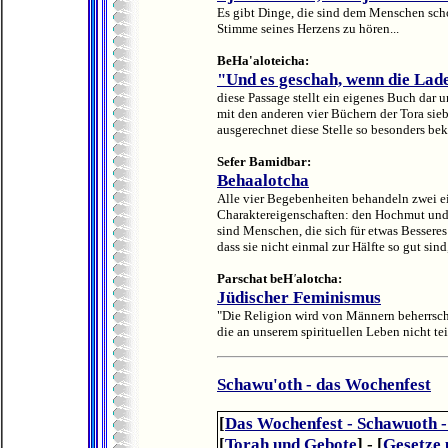
Es gibt Dinge, die sind dem Menschen schon
Stimme seines Herzens zu hören...
BeHa'aloteicha:
"Und es geschah, wenn die Lade
diese Passage stellt ein eigenes Buch dar
mit den anderen vier Büchern der Tora sie
ausgerechnet diese Stelle so besonders b
Sefer Bamidbar:
Behaalotcha
Alle vier Begebenheiten behandeln zwei e
Charaktereigenschaften: den Hochmut un
sind Menschen, die sich für etwas Besseres 
dass sie nicht einmal zur Hälfte so gut sind,
Parschat beH
'
alotcha:
Jüdischer Feminismus
"Die Religion wird von Männern beherrscht.
die an unserem spirituellen Leben nicht te
Schawu'oth - das Wochenfest
[
Das Wochenfest - Schawuoth -
[
Torah und Gebote
] - [
Gesetze 