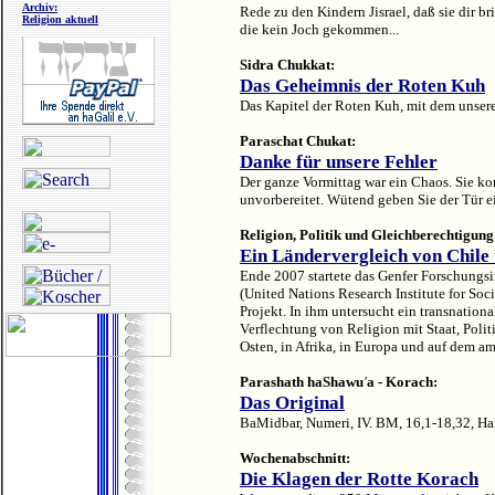
Archiv:
Rede zu den Kindern Jisrael, daß sie dir br
Religion aktuell
die kein Joch gekommen...
Sidra Chukkat:
Das Geheimnis der Roten Kuh
Das Kapitel der Roten Kuh, mit dem unsere 
Paraschat Chukat:
Danke für unsere Fehler
Der ganze Vormittag war ein Chaos. Sie k
unvorbereitet. Wütend geben Sie der Tür ei
Religion, Politik und Gleichberechtigung
Ein Ländervergleich von Chile 
Ende 2007 startete das Genfer Forschungsi
(United Nations Research Institute for So
Projekt. In ihm untersucht ein transnatio
Verflechtung von Religion mit Staat, Poli
Osten, in Afrika, in Europa und auf dem am
Parashath haShawu
'
a - Korach:
Das Original
BaMidbar, Numeri, IV. BM, 16,1-18,32,
Ha
Wochenabschnitt:
Die Klagen der Rotte Korach