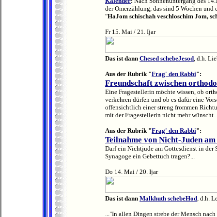
Kalender
:
Nach Sonnenuntergang des 14.M
der Omerzählung, das sind 5 Wochen und e
"
HaJom schischah veschloschim Jom, s
Fr 15. Mai / 21. Ijar
Das ist dann
Chesed schebeJesod
, d.h. Li
Aus der Rubrik "
Frag' den Rabbi
":
Freundschaft zwischen orthodo
Eine Fragestellerin möchte wissen, ob ort
verkehren dürfen und ob es dafür eine Vorsc
offensichtlich einer streng frommen Richt
mit der Fragestellerin nicht mehr wünscht..
Aus der Rubrik "
Frag' den Rabbi
":
Teilnahme von Nicht-Juden am
Darf ein Nichtjude am Gottesdienst in der
Synagoge ein Gebettuch tragen?...
Do 14. Mai / 20. Ijar
Das ist dann
Malkhuth schebeHod
, d.h. 
..."In allen Dingen strebe der Mensch nac