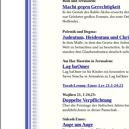
Rom und Jerusalem:
Macht gegen Gerechtigkeit
In der Gestalt des Rabbi Akiba erwuchs der
war Gelehrter großen Formats, der erste Or
Hoffender...
Polemik und Dogma:
Judentum, Heidentum und Chr
In dem Maße, in dem das Gesetz den Juden 
Welt zu betrachten und zu beurteilen. In d
standen drei Glaubensformen deutlich neb
Am Har Hasetim in Jerusalem:
Lag baOmer
Lag baOmer ist für Kinder ein besonders sc
Savta Simcha in Jerusalem zu Lag baOmer e
Torah-Lesung:
Emor
, Lev 21:1-24:23
Wajikra 21, 1-24,23:
Doppelte Verpflichtung
Über die Feiertage des Jüdischen Jahres be
ausführlichsten in dieser Paraschah...
Sidrath Emor:
Auge um Auge