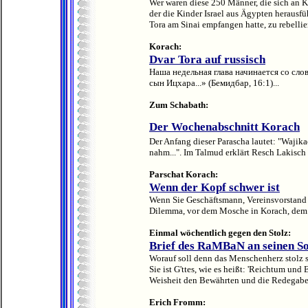
Wer waren diese 250 Männer, die sich an 
der die Kinder Israel aus Ägypten herausfü
Tora am Sinai empfangen hatte, zu rebellier
Korach:
Dvar Tora auf russisch
Наша недельная глава начинается со сло
сын Ицхара...» (Бемидбар, 16:1).
..
Zum Schabath:
Der Wochenabschnitt Korach
Der Anfang dieser Parascha lautet: "Waji
nahm...". Im Talmud erklärt Resch Lakisch d
Parschat Korach:
Wenn der Kopf schwer ist
Wenn Sie Geschäftsmann, Vereinsvorstand 
Dilemma, vor dem Mosche in Korach, dem n
Einmal wöchentlich gegen den Stolz:
Brief des RaMBaN an seinen S
Worauf soll denn das Menschenherz stolz s
Sie ist G'ttes, wie es heißt: 'Reichtum und 
Weisheit den Bewährten und die Redegabe
Erich Fromm: