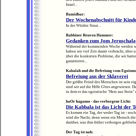
Israel...
Bamidbar:
Der Wochenabschnitt für Kind
In der Wüshte Sinai...
Rabbiner Reuven Hammer:
Gedanken zum Jom Jeruschala
Während der kommenden Woche werden wir 
haben wir viel Zeit damit verbracht, über
über die konkreten Probleme, die wir hatt
garantieren...
Kabalah und die Befreiung vom Egoismu
Befreiung aus der Sklaverei
Der größte Feind des Menschen ist sein eig
sind wir auf die Hilfe G'ttes angewiesen. D
in dem er das egoistische "Herz aus Stein" d
haOr haganus - das verborgene Licht:
Die Kabbala ist das Licht der 
Es kommt ein Tag, der weder Tag ist - noc
wird die Nacht, denn wenn ein Mensch die S
darüber, was ihm früher verborgen geblieben
Der Tag ist nah: