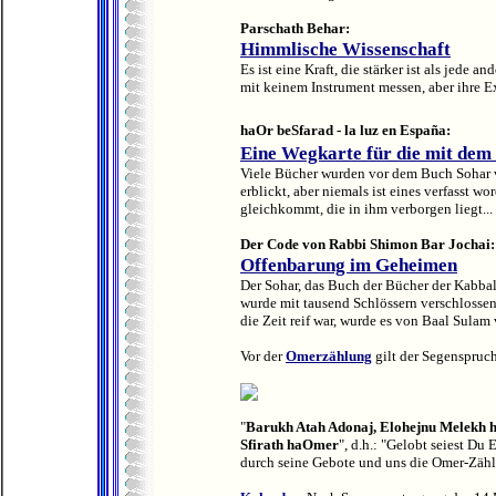
Parschath Behar:
Himmlische Wissenschaft
Es ist eine Kraft, die stärker ist als jede 
mit keinem Instrument messen, aber ihre Exi
haOr beSfarad - la luz en España:
Eine Wegkarte für die mit dem
Viele Bücher wurden vor dem Buch Sohar v
erblickt, aber niemals ist eines verfasst wo
gleichkommt, die in ihm verborgen liegt...
Der Code von Rabbi Shimon Bar Jochai:
Offenbarung im Geheimen
Der Sohar, das Buch der Bücher der Kabbal
wurde mit tausend Schlössern verschlossen,
die Zeit reif war, wurde es von Baal Sulam
Vor der
Omerzählung
gilt der Segenspruc
"
Barukh Atah Adonaj, Elohejnu Melekh h
Sfirath haOmer
", d.h.: "Gelobt seiest Du 
durch seine Gebote und uns die Omer-Zähl