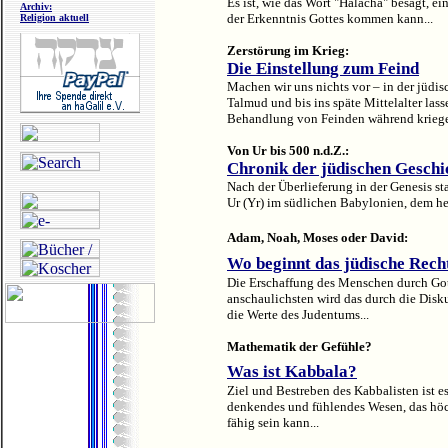
Es ist, wie das Wort "Halacha" besagt, e
Archiv:
der Erkenntnis Gottes kommen kann...
Religion aktuell
Zerstörung im Krieg:
Die Einstellung zum Feind
Machen wir uns nichts vor – in der jüdis
Talmud und bis ins späte Mittelalter lass
Behandlung von Feinden während kriege
Von Ur bis 500 n.d.Z.:
Chronik der jüdischen Geschi
Nach der Überlieferung in der Genesis st
Ur (Yr) im südlichen Babylonien, dem heu
Adam, Noah, Moses oder David:
Wo beginnt das jüdische Rech
Die Erschaffung des Menschen durch Gott
anschaulichsten wird das durch die Disku
die Werte des Judentums...
Mathematik der Gefühle?
Was ist Kabbala?
Ziel und Bestreben des Kabbalisten ist es
denkendes und fühlendes Wesen, das höch
fähig sein kann...