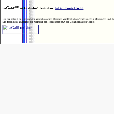
.com
G
ha
alil
ist kostenlos! Trotzdem:
haGalil kostet Geld!
Die bei haGalil onLine und den angeschlossenen Domains veröffentlichten Texte spiegeln Meinungen und Ken
Sie geben nicht unbedingt die Meinung der Herausgeber bzw. der Gesamtredaktion wieder.