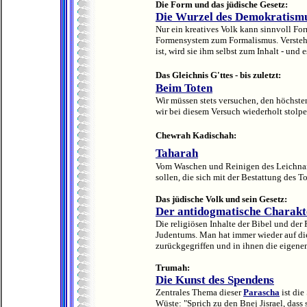
Die Form und das jüdische Gesetz:
Die Wurzel des Demokratism
Nur ein kreatives Volk kann sinnvoll For
Formensystem zum Formalismus. Versteht 
ist, wird sie ihm selbst zum Inhalt - un
Das Gleichnis G'ttes - bis zuletzt:
Beim Toten
Wir müssen stets versuchen, den höchsten
wir bei diesem Versuch wiederholt stolper
Chewrah Kadischah:
Taharah
Vom Waschen und Reinigen des Leichnam
sollen, die sich mit der Bestattung des To
Das jüdische Volk und sein Gesetz:
Der antidogmatische Charakte
Die religiösen Inhalte der Bibel und der
Judentums. Man hat immer wieder auf di
zurückgegriffen und in ihnen die eigenen
Trumah:
Die Kunst des Spendens
Zentrales Thema dieser
Parascha
ist die
Wüste: "Sprich zu den Bnej Jisrael, das