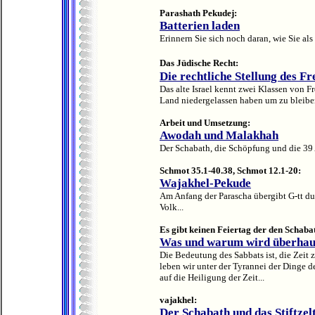
Parashath Pekudej:
Batterien laden
Erinnern Sie sich noch daran, wie Sie a
Das Jüdische Recht:
Die rechtliche Stellung des F
Das alte Israel kennt zwei Klassen von Fr
Land niedergelassen haben um zu bleiben,
Arbeit und Umsetzung:
Awodah und Malakhah
Der Schabath, die Schöpfung und die 39 
Schmot
35
.
1-40
.
38,
Schmot
12
.
1-20
:
Wajakhel
-
Pekude
Am Anfang der Parascha übergibt G-tt du
Volk...
Es gibt keinen Feiertag der den Schabat
Was und warum wird überhaup
Die Bedeutung des Sabbats ist, die Zeit
leben wir unter der Tyrannei der Dinge
auf die Heiligung der Zeit...
vajakhel:
Der Schabath und das Stiftzel