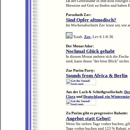
Da der Gottesname in ihm kein einziges 
Hinweise auf Gott zu finden und haben Est
Parashath Zav:
Sind Opfer altmodisch?
Im Wochenabschnitt Zav lesen wir, wie au
Torah:
Zav
, Lev 6:1-8:36
Der Monat Adar:
Nochmal Glück gehabt
In diesem Monat mehren sich die Fische 
sind, kann ihnen "der böse Blick" nichts 
Zur Purim Party:
Sounds from Africa & Berlin
Aus der Lach & Schießgesellschaft:
Deu
Clara
und
Deutschland, ein Wintermär
Zu Purim
gibt es progressive Rabatte
:
Angebot statt Gebot!
Wenn Sie sieben Tage vorher buchen, gib
Tage vorher buchen und 123 % Rabatt, we