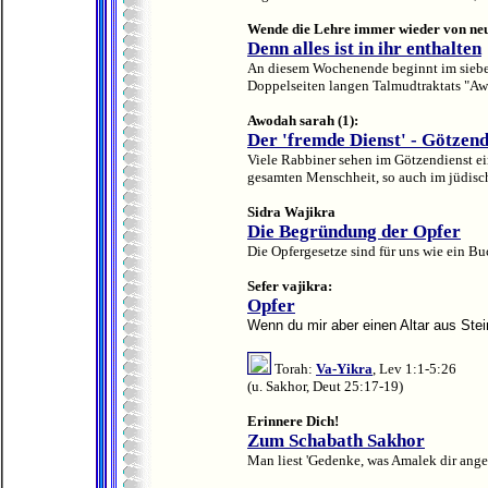
Wende die Lehre immer wieder von ne
Denn alles ist in ihr enthalten
An diesem Wochenende beginnt im siebe
Doppelseiten langen Talmudtraktats "Awo
Awodah sarah (1):
Der 'fremde Dienst' - Götzend
Viele Rabbiner sehen im Götzendienst ei
gesamten Menschheit, so auch im jüdisch
Sidra Wajikra
Die Begründung der Opfer
Die Opfergesetze sind für uns wie ein Buc
Sefer vajikra:
Opfer
Wenn du mir aber einen Altar aus Stei
Torah:
Va-Yikra
, Lev 1:1-5:26
(u. Sakhor, Deut 25:17-19)
Erinnere Dich!
Zum Schabath Sakhor
Man liest 'Gedenke, was Amalek dir angeta