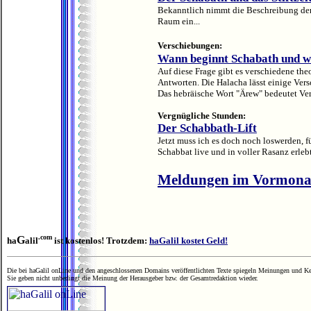
Bekanntlich nimmt die Beschreibung der 
Raum ein...
Verschiebungen:
Wann beginnt Schabath und w
Auf diese Frage gibt es verschiedene th
Antworten. Die Halacha lässt einige Vers
Das hebräische Wort "Ärew" bedeutet Ve
Vergnügliche Stunden:
Der Schabbath-Lift
Jetzt muss ich es doch noch loswerden, f
Schabbat live und in voller Rasanz erlebt
Meldungen im Vormona
.com
G
ha
alil
ist kostenlos! Trotzdem:
haGalil kostet Geld!
Die bei haGalil onLine und den angeschlossenen Domains veröffentlichten Texte spiegeln Meinungen und Ken
Sie geben nicht unbedingt die Meinung der Herausgeber bzw. der Gesamtredaktion wieder.