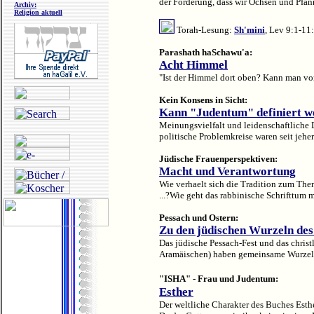
der Forderung, dass wir Ochsen und Pfan
Archiv:
Religion aktuell
Torah-Lesung:
Sh'mini
, Lev 9:1-11
Parashath haSchawu'a:
Acht Himmel
"Ist der Himmel dort oben? Kann man vo
Kein Konsens in Sicht:
Kann "Judentum" definiert w
Meinungsvielfalt und leidenschaftliche D
politische Problemkreise waren seit jehe
Jüdische Frauenperspektiven:
Macht und Verantwortung
Wie verhaelt sich die Tradition zum The
Wie geht das rabbinische Schrifttum mit
Pessach und Ostern:
Zu den jüdischen Wurzeln des
Das jüdische Pessach-Fest und das chris
Aramäischen) haben gemeinsame Wurzeln
"ISHA" - Frau und Judentum:
Esther
Der weltliche Charakter des Buches Esth