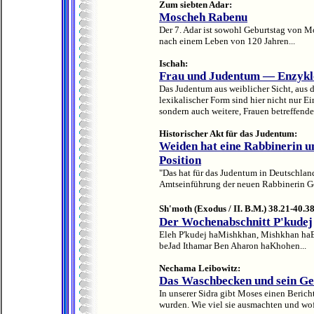
Zum siebten Adar:
Moscheh Rabenu
Der 7. Adar ist sowohl Geburtstag von 
nach einem Leben von 120 Jahren...
Ischah:
Frau und Judentum — Enzykl
Das Judentum aus weiblicher Sicht, aus d
lexikalischer Form sind hier nicht nur E
sondern auch weitere, Frauen betreffende
Historischer Akt für das Judentum:
Weiden hat eine Rabbinerin un
Position
"Das hat für das Judentum in Deutschland
Amtseinführung der neuen Rabbinerin Ge
Sh'moth (Exodus / II. B.M.) 38.21-40.38
Der Wochenabschnitt P'kudej
Eleh P'kudej haMishkhan, Mishkhan haE
beJad Ithamar Ben Aharon haKhohen...
Nechama Leibowitz:
Das Waschbecken und sein Ges
In unserer Sidra gibt Moses einen Beric
wurden. Wie viel sie ausmachten und wofü