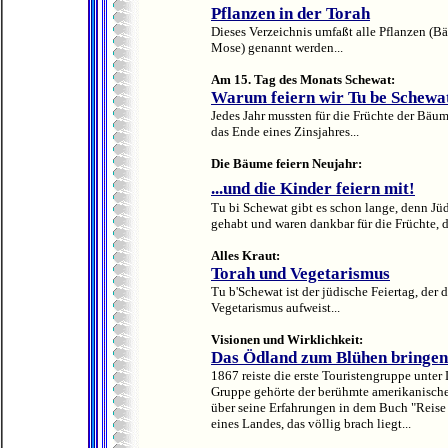
Pflanzen in der Torah
Dieses Verzeichnis umfaßt alle Pflanzen (Bä
Mose) genannt werden...
Am 15. Tag des Monats Schewat:
Warum feiern wir Tu be Schewa
Jedes Jahr mussten für die Früchte der Bäu
das Ende eines Zinsjahres...
Die Bäume feiern Neujahr:
...und die Kinder feiern mit!
Tu bi Schewat gibt es schon lange, denn 
gehabt und waren dankbar für die Früchte, 
Alles Kraut:
Torah und Vegetarismus
Tu b'Schewat ist der jüdische Feiertag, d
Vegetarismus aufweist...
Visionen und Wirklichkeit:
Das Ödland zum Blühen bringen
1867 reiste die erste Touristengruppe unte
Gruppe gehörte der berühmte amerikanische 
über seine Erfahrungen in dem Buch "Reise 
eines Landes, das völlig brach liegt...