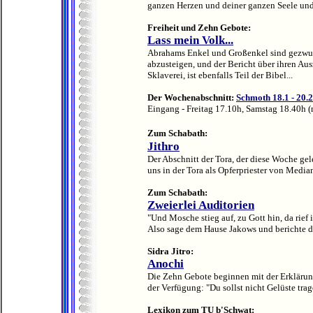
ganzen Herzen und deiner ganzen Seele und
Freiheit und Zehn Gebote:
Lass mein Volk...
Abrahams Enkel und Großenkel sind gezwun
abzusteigen, und der Bericht über ihren Au
Sklaverei, ist ebenfalls Teil der Bibel...
Der Wochenabschnitt:
Schmoth 18.1 - 20.
Eingang - Freitag 17.10h, Samstag 18.40h 
Zum Schabath:
Jithro
Der Abschnitt der Tora, der diese Woche gele
uns in der Tora als Opferpriester von Media
Zum Schabath:
Zweierlei Auditorien
"Und Mosche stieg auf, zu Gott hin, da rie
Also sage dem Hause Jakows und berichte de
Sidra Jitro:
Anochi
Die Zehn Gebote beginnen mit der Erklärung
der Verfügung: "Du sollst nicht Gelüste trage
Lexikon zum TU b'Schwat: