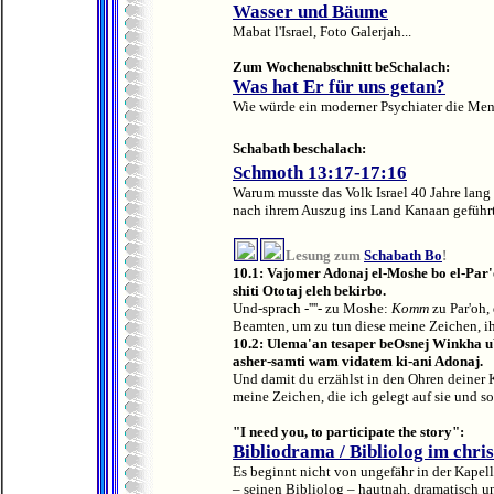
Wasser und Bäume
Mabat l'Israel, Foto Galerjah...
Zum Wochenabschnitt beSchalach:
Was hat Er für uns getan?
Wie würde ein moderner Psychiater die Mens
Schabath beschalach:
Schmot
h
1
3
:1
7
-
17
:16
Warum musste das Volk Israel 40 Jahre lang
nach ihrem Auszug ins Land Kanaan geführt.
Lesung zum
Schabath Bo
!
10.1: Vajomer Adonaj el-Moshe bo el-Par'
shiti Ototaj eleh bekirbo.
Und-sprach -''''- zu Moshe:
Komm
zu Par'oh,
Beamten, um zu tun diese meine Zeichen, ih
10.2: Ulema'an tesaper beOsnej Winkha uW
asher-samti wam vidatem ki-ani Adonaj.
Und damit du erzählst in den Ohren deiner 
meine Zeichen, die ich gelegt auf sie und so we
"I need you, to participate the story":
Bibliodrama / Bibliolog im chris
Es beginnt nicht von ungefähr in der Kapell
– seinen Bibliolog – hautnah, dramatisch un