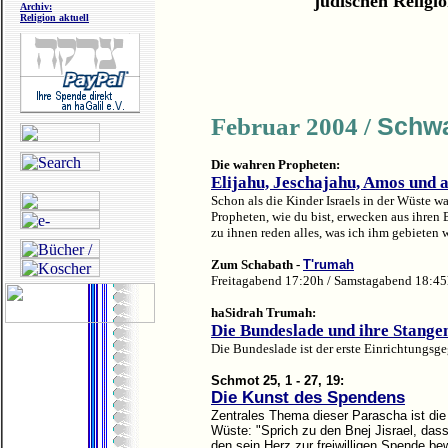
jüdischen Religi
Archiv:
Religion aktuell
Februar 2004 /
Schw
Die wahren Propheten:
Elijahu, Jeschajahu, Amos und 
Schon als die Kinder Israels in der Wüste w
Propheten, wie du bist, erwecken aus ihren
zu ihnen reden alles, was ich ihm gebieten w
Zum Schabath -
T'rumah
Freitagabend 17:20h / Samstagabend 18:4
haSidrah Trumah:
Die Bundeslade und ihre Stange
Die Bundeslade ist der erste Einrichtungsgeg
Schmot 25, 1 -
27, 19:
Die Kunst des Spendens
Zentrales Thema dieser Parascha ist die 
Wüste: "Sprich zu den Bnej Jisrael, das
den sein Herz zur freiwilligen Spende be