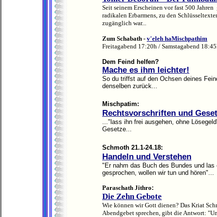
Seit seinem Erscheinen vor fast 500 Jahre
radikalen Erbarmens, zu den Schlüsseltexten
zugänglich war...
Zum Schabath -
v'eleh haMischpathim
Freitagabend 17:20h / Samstagabend 18:4
Dem Feind helfen?
Mache es ihm leichter!
So du triffst auf den Ochsen deines Feind
denselben zurück...
Mischpatim:
Rechtsvorschriften und Gese
..."lass ihn frei ausgehen, ohne Lösegel
Gesetze...
Schmoth 21.1-24.18
:
Handeln und Verstehen
"Er nahm das Buch des Bundes und las e
gesprochen, wollen wir tun und hören"...
:
Paraschath Jithro
Die Zehn Gebote
Wie können wir Gott dienen? Das Kriat Sch
Abendgebet sprechen, gibt die Antwort: "Un