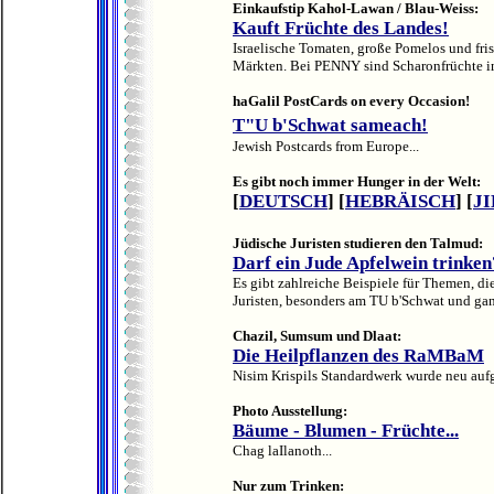
Einkaufstip Kahol-Lawan / Blau-Weiss:
Kauft Früchte des Landes!
Israelische Tomaten, große Pomelos und fr
Märkten. Bei PENNY sind Scharonfrüchte i
haGalil PostCards on every Occasion!
T"U b'Schwat sameach!
Jewish Postcards from Europe...
Es gibt noch immer Hunger in der Welt:
[
DEUTSCH
] [
HEBRÄISCH
] [
J
Jüdische Juristen studieren den Talmud:
Darf ein Jude Apfelwein trinken
Es gibt zahlreiche Beispiele für Themen, d
Juristen, besonders am TU b'Schwat und ganz 
Chazil, Sumsum und Dlaat:
Die Heilpflanzen des RaMBaM
Nisim Krispils Standardwerk wurde neu aufg
Photo Ausstellung:
Bäume - Blumen - Früchte...
Chag laIlanoth...
Nur zum Trinken: