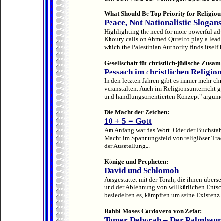
What Should Be Top Priority for Religiou
Peace, Not Nationalistic Slogan
Highlighting the need for more powerful adv
Khoury calls on Ahmed Qurei to play a lead
which the Palestinian Authority finds itself
Gesellschaft für christlich-jüdische Zusa
Pessach im christlichen Religio
In den letzten Jahren gibt es immer mehr c
veranstalten. Auch im Religionsunterricht gr
und handlungsorientierten Konzept" argumen
Die Macht der Zeichen:
10 + 5 = Gott
Am Anfang war das Wort. Oder der Buchstab
Macht im Spannungsfeld von religiöser Trad
der Ausstellung...
Könige und Propheten:
David und Schlomoh
Ausgestattet mit der Torah, die ihnen überse
und der Ablehnung von willkürlichen Entsch
besiedelten es, kämpften um seine Existenz 
Rabbi Moses Cordovero von Zefat:
Tomer Deborah – Der Palmbau