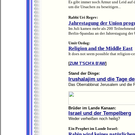
Es gibt immer noch Armut und Leid auf d
um die Ursachen zu beseitigen...
Rabbi Uri Regev:
Jahrestagung der Union prog
Im Juli kamen mehr als 200 Teilnehmen
Berlin-Spandau an der Jahrestagung der
Umit Ozdag
:
Religion and the Middle East
It does not seem possible that religion-c
[
ZUM T'SCH'A B'AW
]
Stand der Dinge:
Irushalajim und die Tage d
Das Oberrabbinat Jerusalem und die 
Brüder im Lande Kanaan:
Israel und der Tempelberg
Weder verheißen noch heilig?
Ein Prophet im Lande Israel:
Rabin wird keines natürlichen