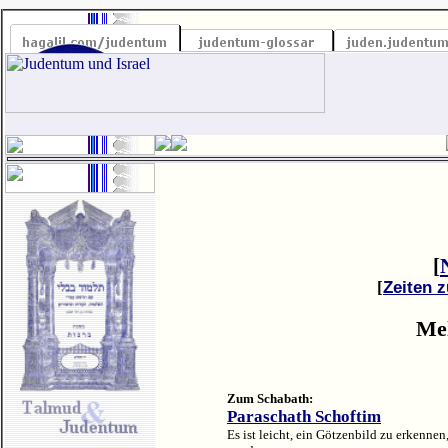
[
[
Zeiten 
Mel
Zum Schabath:
Paraschath Schoftim
Es ist leicht, ein Götzenbild zu erkenne