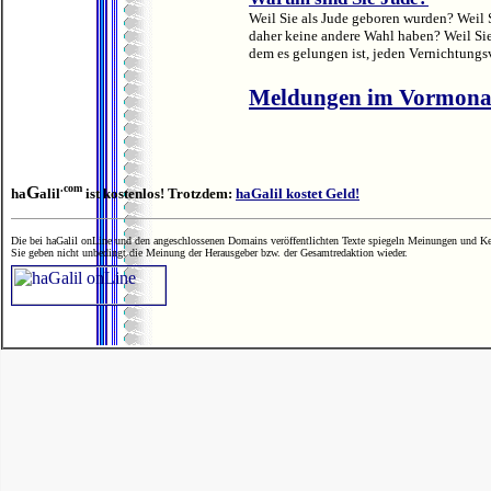
Weil Sie als Jude geboren wurden? Weil 
daher keine andere Wahl haben? Weil Si
dem es gelungen ist, jeden Vernichtungsv
Meldungen im Vormona
.com
G
ha
alil
ist kostenlos! Trotzdem:
haGalil kostet Geld!
Die bei haGalil onLine und den angeschlossenen Domains veröffentlichten Texte spiegeln Meinungen und Ken
Sie geben nicht unbedingt die Meinung der Herausgeber bzw. der Gesamtredaktion wieder.