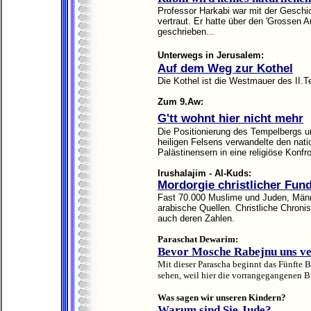
Professor Harkabi war mit der Geschi
vertraut. Er hatte über den 'Grossen A
geschrieben...
Unterwegs in Jerusalem:
Auf dem Weg zur Kothel
Die Kothel ist die Westmauer des II.T
Zum 9.Aw:
G'tt wohnt hier nicht mehr
Die Positionierung des Tempelbergs 
heiligen Felsens verwandelte den nati
Palästinensern in eine religiöse Konfro
Irushalajim - Al-Kuds:
Mordorgie christlicher Fun
Fast 70.000 Muslime und Juden, Männe
arabische Quellen. Christliche Chronis
auch deren Zahlen.
Paraschat Dewarim:
Bevor Mosche Rabejnu uns ve
Mit dieser Parascha beginnt das Fünfte
sehen, weil hier die vorrangegangenen B
Was sagen wir unseren Kindern?
Warum sind Sie Jude?