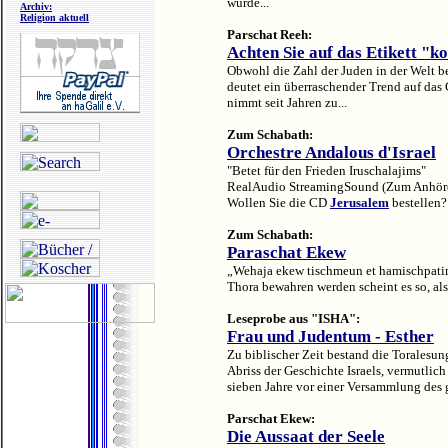
wurde...
Archiv:
Religion aktuell
Parschat Reeh:
Achten Sie auf das Etikett "k
Obwohl die Zahl der Juden in der Welt bes
deutet ein überraschender Trend auf das 
nimmt seit Jahren zu...
Zum Schabath:
Orchestre Andalous d'Israel
"Betet für den Frieden Iruschalajims"
RealAudio StreamingSound (Zum Anhöre
Wollen Sie die CD
Jerusalem
bestellen?
Zum Schabath:
Paraschat Ekew
„Wehaja ekew tischmeun et hamischpatim
Thora bewahren werden scheint es so, als 
Leseprobe aus "ISHA":
Frau und Judentum - Esther
Zu biblischer Zeit bestand die Torales
Abriss der Geschichte Israels, vermutli
sieben Jahre vor einer Versammlung des ga
Parschat Ekew:
Die Aussaat der Seele