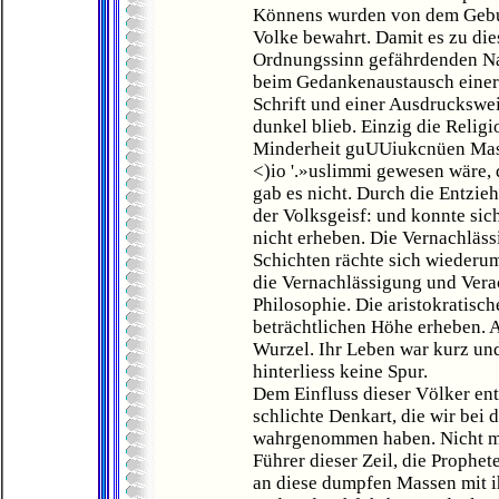
Könnens wurden von dem Geburt
Volke bewahrt. Damit es zu dies
Ordnungssinn gefährdenden Na
beim Gedankenaustausch einer
Schrift und einer Ausdruckswei
dunkel blieb. Einzig die Relig
Minderheit guUUiukcnüen Mass
<)io '.»uslimmi gewesen wäre,
gab es nicht. Durch die Entzi
der Volksgeisf: und konnte si
nicht erheben. Die Vernachläs
Schichten rächte sich wiederum
die Vernachlässigung und Vera
Philosophie. Die aristokratisch
beträchtlichen Höhe erheben. Ab
Wurzel. Ihr Leben war kurz und 
hinterliess keine Spur.
Dem Einfluss dieser Völker ents
schlichte Denkart, die wir bei
wahrgenommen haben. Nicht min
Führer dieser Zeil, die Prophe
an diese dumpfen Massen mit i