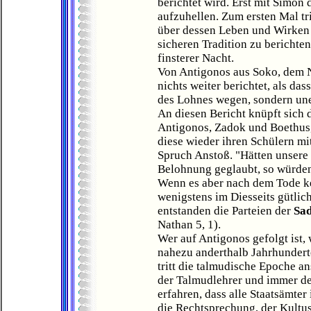
berichtet wird. Erst mit Simon
aufzuhellen. Zum ersten Mal tr
über dessen Leben und Wirken 
sicheren Tradition zu berichten
finsterer Nacht.
Von Antigonos aus Soko, dem 
nichts weiter berichtet, als das
des Lohnes wegen, sondern une
An diesen Bericht knüpft sich 
Antigonos, Zadok und Boethus,
diese wieder ihren Schülern mi
Spruch Anstoß. "Hätten unsere L
Belohnung geglaubt, so würden 
Wenn es aber nach dem Tode ke
wenigstens im Diesseits gütlich
entstanden die Parteien der
Sa
Nathan 5, 1).
Wer auf Antigonos gefolgt ist, 
nahezu anderthalb Jahrhunderte
tritt die talmudische Epoche an
der Talmudlehrer und immer deu
erfahren, dass alle Staatsämte
die Rechtsprechung, der Kultus,