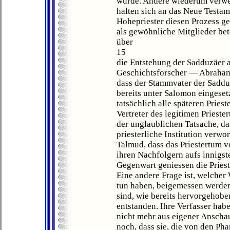
wurde. Andere wiederum verwe
halten sich an das Neue Testam
Hohepriester diesen Prozess gel
als gewöhnliche Mitglieder bet
über
15
die Entstehung der Sadduzäer a
Geschichtsforscher — Abraham 
dass der Stammvater der Saddu
bereits unter Salomon eingese
tatsächlich alle späteren Prie
Vertreter des legitimen Prieste
der unglaublichen Tatsache, da
priesterliche Institution verw
Talmud, dass das Priestertum v
ihren Nachfolgern aufs innigst
Gegenwart geniessen die Priest
Eine andere Frage ist, welcher 
tun haben, beigemessen werden
sind, wie bereits hervorgehoben
entstanden. Ihre Verfasser hab
nicht mehr aus eigener Ansch
noch, dass sie, die von den Ph