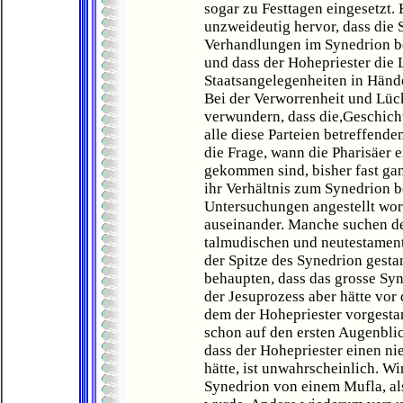
sogar zu Festtagen eingesetzt
unzweideutig hervor, dass die 
Verhandlungen im Synedrion bet
und dass der Hohepriester die 
Staatsangelegenheiten in Hände
Bei der Verworrenheit und Lück
verwundern, dass die,Geschicht
alle diese Parteien betreffende
die Frage, wann die Pharisäer 
gekommen sind, bisher fast gan
ihr Verhältnis zum Synedrion 
Untersuchungen angestellt wor
auseinander. Manche suchen d
talmudischen und neutestament
der Spitze des Synedrion gesta
behaupten, dass das grosse Sy
der Jesuprozess aber hätte vor
dem der Hohepriester vorgestan
schon auf den ersten Augenblic
dass der Hohepriester einen n
hätte, ist unwahrscheinlich. W
Synedrion von einem Mufla, als