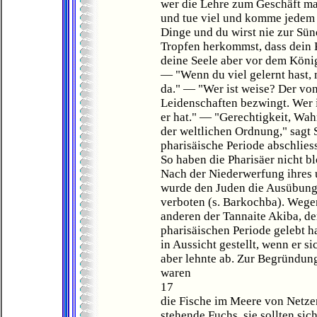
wer die Lehre zum Geschäft ma
und tue viel und komme jedem 
Dinge und du wirst nie zur Sü
Tropfen herkommst, dass dein 
deine Seele aber vor dem Köni
— "Wenn du viel gelernt hast, 
da." — "Wer ist weise? Der von
Leidenschaften bezwingt. Wer i
er hat." — "Gerechtigkeit, Wah
der weltlichen Ordnung," sagt 
pharisäische Periode abschliess
So haben die Pharisäer nicht b
Nach der Niederwerfung ihres 
wurde den Juden die Ausübung 
verboten (s. Barkochba). Wege
anderen der Tannaite Akiba, d
pharisäischen Periode gelebt ha
in Aussicht gestellt, wenn er s
aber lehnte ab. Zur Begründung
waren
17
die Fische im Meere von Netzen
stehende Fuchs, sie sollten sic