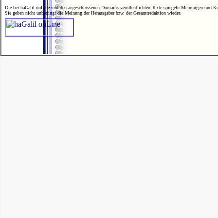
Die bei haGalil onLine und den angeschlossenen Domains veröffentlichten Texte spiegeln Meinungen und Ken
Sie geben nicht unbedingt die Meinung der Herausgeber bzw. der Gesamtredaktion wieder.