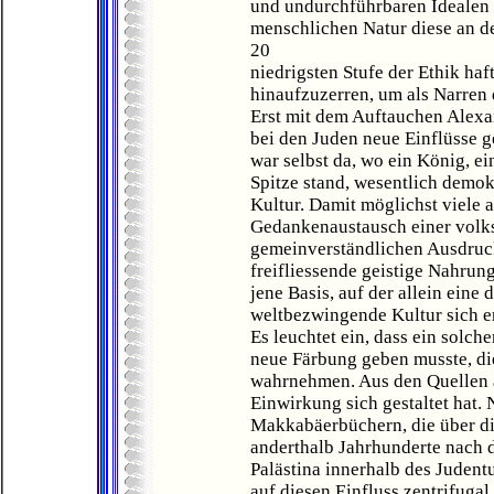
und undurchführbaren Idealen 
menschlichen Natur diese an d
20
niedrigsten Stufe der Ethik ha
hinaufzuzerren, um als Narren 
Erst mit dem Auftauchen Alexa
bei den Juden neue Einflüsse 
war selbst da, wo ein König, ei
Spitze stand, wesentlich demok
Kultur. Damit möglichst viele 
Gedankenaustausch einer volks
gemeinverständlichen Ausdruck
freifliessende geistige Nahrung
jene Basis, auf der allein eine 
weltbezwingende Kultur sich e
Es leuchtet ein, dass ein solch
neue Färbung geben musste, di
wahrnehmen. Aus den Quellen ab
Einwirkung sich gestaltet hat. 
Makkabäerbüchern, die über die
anderthalb Jahrhunderte nach 
Palästina innerhalb des Judent
auf diesen Einfluss zentrifugal 