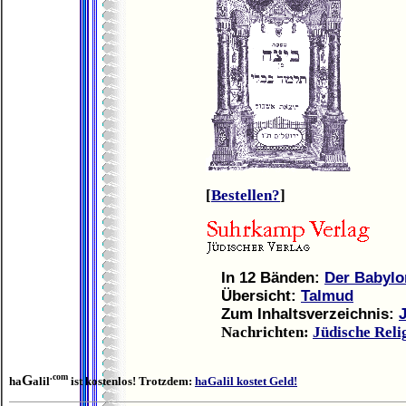
[
Bestellen?
]
In 12 Bänden:
Der Babylo
Übersicht:
Talmud
Zum Inhaltsverzeichnis:
Nachrichten:
Jüdische Reli
.com
G
ha
alil
ist kostenlos! Trotzdem:
haGalil kostet Geld!