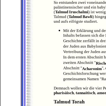
So entstanden zwei voneinand
palästinensischer und ein baby
(
Talmud Iruschalmi
) ist weni
Talmud (
Talmud Bawli
) hinge
und aufs eifrigste studiert.
Mit der Erklärung und der
Inhalts befassen sich die 
Geschichte zerfällt in dr
der Juden aus Babylonien 
Vertreibung der Juden au
In dem ersten Abschnitt h
zweiten Abschnitt "
Risc
Abschnitt "
",
Acharonim
Geschichtsforschung werd
gemeinsamen Namen "Rab
Demnach wollen wir die vier P
pharisäisch
,
tannaitisch
,
amor
Talmud Torah